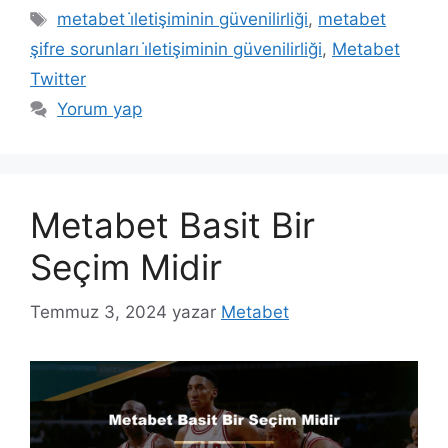
Etiketler
metabet i̇letişiminin güvenilirliği
,
metabet
şifre sorunları i̇letişiminin güvenilirliği
,
Metabet
Twitter
Yorum yap
Metabet Basit Bir
Seçim Midir
Temmuz 3, 2024
yazar
Metabet