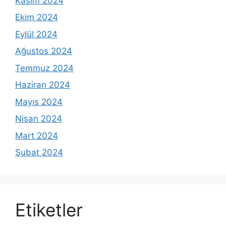
Kasım 2024
Ekim 2024
Eylül 2024
Ağustos 2024
Temmuz 2024
Haziran 2024
Mayıs 2024
Nisan 2024
Mart 2024
Şubat 2024
Etiketler