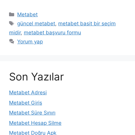
Kategoriler
Metabet
Etiketler
güncel metabet
,
metabet basit bir seçim
midir
,
metabet başvuru formu
Yorum yap
Son Yazılar
Metabet Adresi
Metabet Giriş
Metabet Süre Sınırı
Metabet Hesap Silme
Metabet Doğru Apk