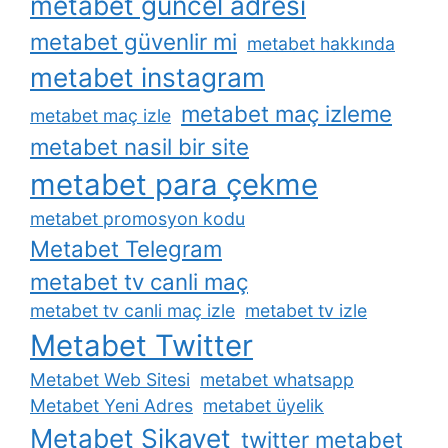
metabet güncel adresi
metabet güvenlir mi
metabet hakkında
metabet instagram
metabet maç izleme
metabet maç izle
metabet nasil bir site
metabet para çekme
metabet promosyon kodu
Metabet Telegram
metabet tv canli maç
metabet tv canli maç izle
metabet tv izle
Metabet Twitter
Metabet Web Sitesi
metabet whatsapp
Metabet Yeni Adres
metabet üyelik
Metabet Şikayet
twitter metabet