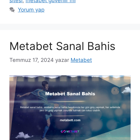
sitesi
,
metabet güvenlir mi
Yorum yap
Metabet Sanal Bahis
Temmuz 17, 2024
yazar
Metabet