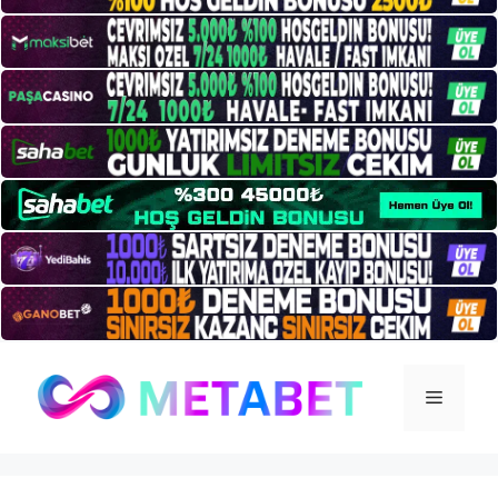
İçeriğe
atla
Menü