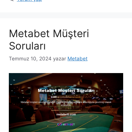
Metabet Müşteri
Soruları
Temmuz 10, 2024
yazar
Metabet