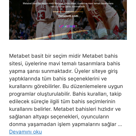
Metabet basit bir seçim midir Metabet bahis
sitesi, üyelerine mavi temalı tasarımlara bahis
yapma şansı sunmaktadır. Üyeler siteye giriş
yaptıklarında tüm bahis seçeneklerini ve
kurallarını görebilirler. Bu düzenlemelere uygun
programlar oluşturulabilir. Bahis kuralları, takip
edilecek süreçle ilgili tüm bahis seçimlerinin
kurallarını belirler. Metabet bahisleri hızlıdır ve
sağlanan altyapı seçenekleri, oyuncuların
donma yaşamadan işlem yapmalarını sağlar …
Devamını oku