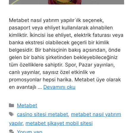
Metabet nasıl yatırım yapılır i̇lk seçenek,
pasaport veya ehliyet kullanılarak alınabilen
kimliktir. İkincisi ise ehliyet, elektrik faturası veya
banka ekstresi olabilecek geçerli bir kimlik
belgesidir. Bir bahisçinin bakış açısından, önde
gelen bir bahis şirketinden bekleyebileceğiniz
tüm özelliklere sahiptir. Spor, Pazar yayınları,
canlı yayınlar, sayısız özel etkinlik ve
promosyonlar hepsi harika. Metabet üye olarak
en avantajlı …
Devamını oku
Kategoriler
Metabet
Etiketler
casino sitesi metabet
,
metabet nasıl yatırım
yapılır
,
metabet şikayet mobil sitesi
Yorum yap