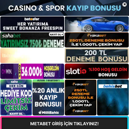
×
METABET GİRİŞ İÇİN TIKLAYINIZ!