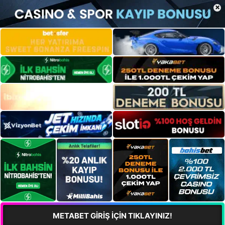
×
METABET GİRİŞ İÇİN TIKLAYINIZ!