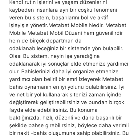
Kendi rutin işlerini ve yaşam düzenlerini
kaybeden insanlara ayrı bir coşku fenomeni
veren bu sistem, başarılarını bol ve aktif
işleyişle yönetir.Metabet Mobile Nedir. Metabet
Mobile Metabet Mobil Düzeni hem güvenilirdir
hem de birçok departman da
odaklanabileceğiniz bir sistemde yön bulabilir.
Olası Bu sistem, neyin işe yaradığına
odaklanarak iyi sonuçlar elde etmenize yardımcı
olur. Bahislerinizi daha iyi organize etmenize
yardımcı olan belirli bir emri izleyerek Metabet
bahis oynamanın en iyi yolunu bulabilirsiniz. İyi
ve net bir yol kullanarak sitenizi zaman içinde
değiştirerek geliştirebilirsiniz ve bundan birçok
fayda elde edebilirsiniz. Bu konuma
baktığınızda, hızlı, düzenli ve daha başarılı bir
şekilde bahse girebilirsiniz, böylece daha verimli
bir nakit -bahis oluşumuna sahip olabilirsiniz. Bu