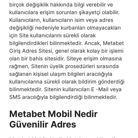
birçok değişiklik hakkında bilgi verebilir ve
kullanıcılara erişim sorunları şikayetçi olabilir.
Kullanıcıların, kullanıcıların isim veya adres
değişikliği nedeniyle kurbanları olmayacakları
için Site kullanıcılarını sürekli olarak
bilgilendirdikleri bilinmektedir. Ancak, Metabet
Giriş Adres Sitesi, genel olarak kolay bir işlemi
olan bir bahis sitesidir. Siteye erişim olmasına
rağmen, Sitenin üyelik prosedürleri sırasında
sağlanan kişisel ulaşım bilgileri aracılığıyla
kullanıcılarına sürekli olarak bildirim gönderdiği
bilinmektedir. Sitenin kullanıcıları E -Mail veya
SMS aracılığıyla bilgilendirdiği bilinmektedir.
Metabet Mobil Nedir
Güvenilir Adres