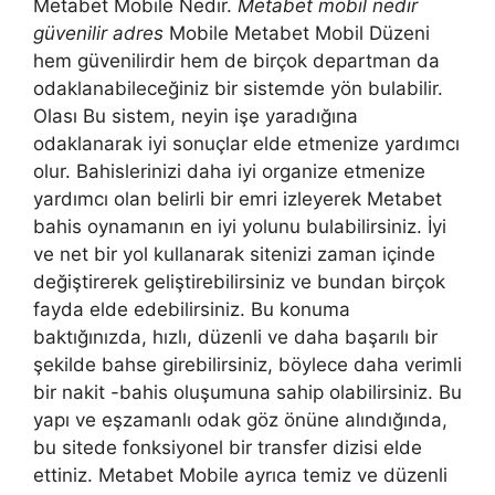
Metabet Mobile Nedir.
Metabet mobil nedir
güvenilir adres
Mobile Metabet Mobil Düzeni
hem güvenilirdir hem de birçok departman da
odaklanabileceğiniz bir sistemde yön bulabilir.
Olası Bu sistem, neyin işe yaradığına
odaklanarak iyi sonuçlar elde etmenize yardımcı
olur. Bahislerinizi daha iyi organize etmenize
yardımcı olan belirli bir emri izleyerek Metabet
bahis oynamanın en iyi yolunu bulabilirsiniz. İyi
ve net bir yol kullanarak sitenizi zaman içinde
değiştirerek geliştirebilirsiniz ve bundan birçok
fayda elde edebilirsiniz. Bu konuma
baktığınızda, hızlı, düzenli ve daha başarılı bir
şekilde bahse girebilirsiniz, böylece daha verimli
bir nakit -bahis oluşumuna sahip olabilirsiniz. Bu
yapı ve eşzamanlı odak göz önüne alındığında,
bu sitede fonksiyonel bir transfer dizisi elde
ettiniz. Metabet Mobile ayrıca temiz ve düzenli