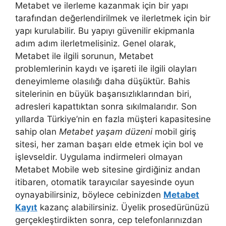
Metabet ve ilerleme kazanmak için bir yapı
tarafından değerlendirilmek ve ilerletmek için bir
yapı kurulabilir. Bu yapıyı güvenilir ekipmanla
adım adım ilerletmelisiniz. Genel olarak,
Metabet ile ilgili sorunun, Metabet
problemlerinin kaydı ve işareti ile ilgili olayları
deneyimleme olasılığı daha düşüktür. Bahis
sitelerinin en büyük başarısızlıklarından biri,
adresleri kapattıktan sonra sıkılmalarıdır. Son
yıllarda Türkiye’nin en fazla müşteri kapasitesine
sahip olan
Metabet yaşam düzeni
mobil giriş
sitesi, her zaman başarı elde etmek için bol ve
işlevseldir. Uygulama indirmeleri olmayan
Metabet Mobile web sitesine girdiğiniz andan
itibaren, otomatik tarayıcılar sayesinde oyun
oynayabilirsiniz, böylece cebinizden
Metabet
Kayıt
kazanç alabilirsiniz. Üyelik prosedürünüzü
gerçekleştirdikten sonra, cep telefonlarınızdan