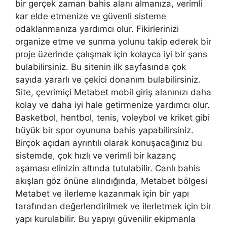
bir gerçek zaman bahis alanı almanıza, verimli
kar elde etmenize ve güvenli sisteme
odaklanmanıza yardımcı olur. Fikirlerinizi
organize etme ve sunma yolunu takip ederek bir
proje üzerinde çalışmak için kolayca iyi bir şans
bulabilirsiniz. Bu sitenin ilk sayfasında çok
sayıda yararlı ve çekici donanım bulabilirsiniz.
Site, çevrimiçi Metabet mobil giriş alanınızı daha
kolay ve daha iyi hale getirmenize yardımcı olur.
Basketbol, hentbol, tenis, voleybol ve kriket gibi
büyük bir spor oyununa bahis yapabilirsiniz.
Birçok açıdan ayrıntılı olarak konuşacağınız bu
sistemde, çok hızlı ve verimli bir kazanç
aşaması elinizin altında tutulabilir. Canlı bahis
akışları göz önüne alındığında, Metabet bölgesi
Metabet ve ilerleme kazanmak için bir yapı
tarafından değerlendirilmek ve ilerletmek için bir
yapı kurulabilir. Bu yapıyı güvenilir ekipmanla