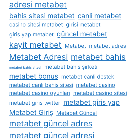
adresi metabet
bahis sitesi metabet
canli metabet
casino sitesi metabet
girisi metabet
güncel metabet
giris yap metabet
kayit metabet
Metabet
metabet adres
Metabet Adresi
metabet bahis
metabet bahis şirketi
metabet bahis sitesi
metabet bonus
metabet canli destek
metabet canlı bahis sitesi
metabet casino
metabet casino oyunları
metabet casino sitesi
metabet giris yap
metabet giris twitter
Metabet Giriş
Metabet Güncel
metabet güncel adres
metabet güncel adresi