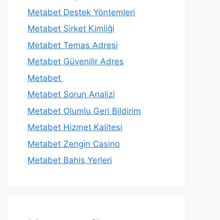
Metabet Destek Yöntemleri
Metabet Şirket Kimliği
Metabet Temas Adresi
Metabet Güvenilir Adres
Metabet
Metabet Sorun Analizi
Metabet Olumlu Geri Bildirim
Metabet Hizmet Kalitesi
Metabet Zengin Casino
Metabet Bahis Yerleri