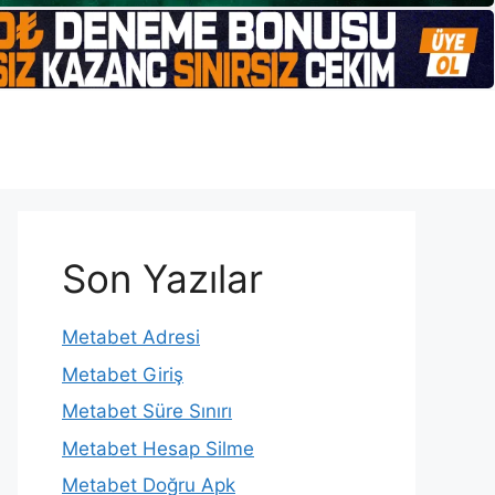
Son Yazılar
Metabet Adresi
Metabet Giriş
Metabet Süre Sınırı
Metabet Hesap Silme
Metabet Doğru Apk