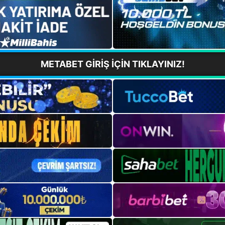
METABET GİRİŞ İÇİN TIKLAYINIZ!