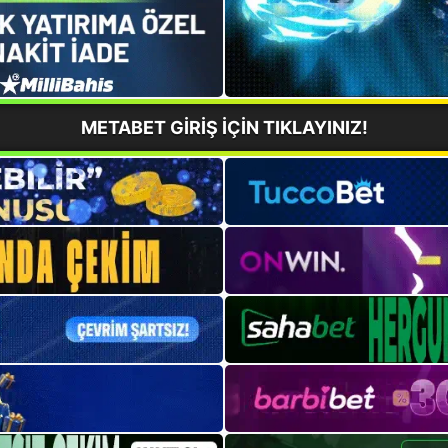
METABET GİRİŞ İÇİN TIKLAYINIZ!