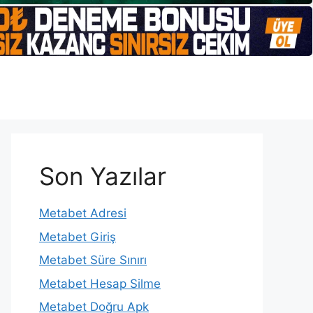
Son Yazılar
Metabet Adresi
Metabet Giriş
Metabet Süre Sınırı
Metabet Hesap Silme
Metabet Doğru Apk