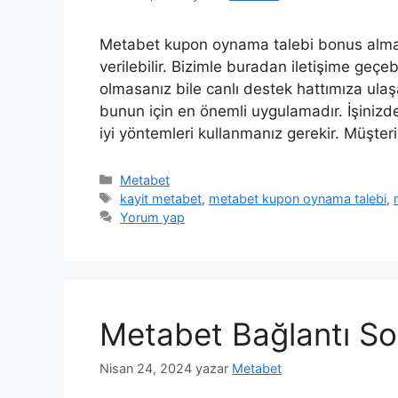
Metabet kupon oynama talebi bonus alma t
verilebilir. Bizimle buradan iletişime geçeb
olmasanız bile canlı destek hattımıza ulaşa
bunun için en önemli uygulamadır. İşinizden
iyi yöntemleri kullanmanız gerekir. Müşter
Kategoriler
Metabet
Etiketler
kayit metabet
,
metabet kupon oynama talebi
,
Yorum yap
Metabet Bağlantı S
Nisan 24, 2024
yazar
Metabet