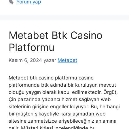
Yorum yap
Metabet Btk Casino
Platformu
Kasım 6, 2024
yazar
Metabet
Metabet btk casino platformu casino
platformunda btk adında bir kuruluşun mevcut
olduğu yaygın olarak kabul edilmektedir. Örgüt,
Çin pazarında yabancı hizmet sağlayan web
sitelerinin girişine engeller koyuyor. Bu, herhangi
bir müşteri şikayetiyle karşılaşmadan web
sitesine zahmetsizce erişebileceğiniz anlamına
gelir. Müşteri kitlesi incelendiğinde bu