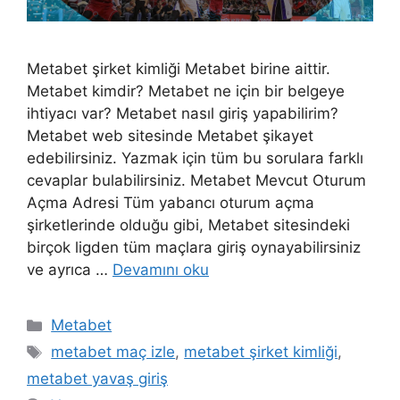
Metabet şirket kimliği Metabet birine aittir.
Metabet kimdir? Metabet ne için bir belgeye
ihtiyacı var? Metabet nasıl giriş yapabilirim?
Metabet web sitesinde Metabet şikayet
edebilirsiniz. Yazmak için tüm bu sorulara farklı
cevaplar bulabilirsiniz. Metabet Mevcut Oturum
Açma Adresi Tüm yabancı oturum açma
şirketlerinde olduğu gibi, Metabet sitesindeki
birçok ligden tüm maçlara giriş oynayabilirsiniz
ve ayrıca …
Devamını oku
Kategoriler
Metabet
Etiketler
metabet maç izle
,
metabet şirket kimliği
,
metabet yavaş giriş