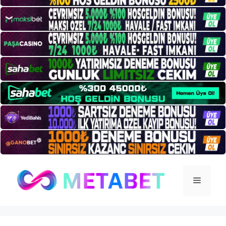
İçeriğe
atla
Menü