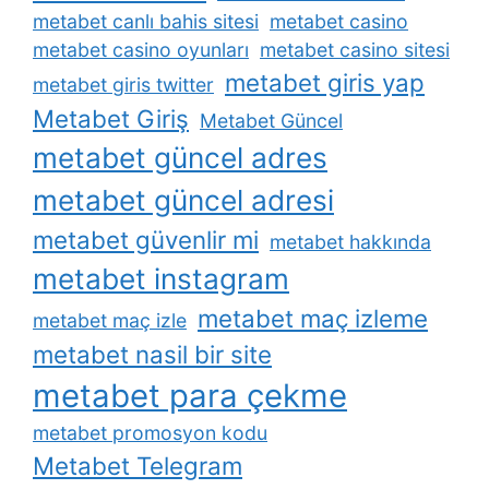
metabet canlı bahis sitesi
metabet casino
metabet casino oyunları
metabet casino sitesi
metabet giris yap
metabet giris twitter
Metabet Giriş
Metabet Güncel
metabet güncel adres
metabet güncel adresi
metabet güvenlir mi
metabet hakkında
metabet instagram
metabet maç izleme
metabet maç izle
metabet nasil bir site
metabet para çekme
metabet promosyon kodu
Metabet Telegram