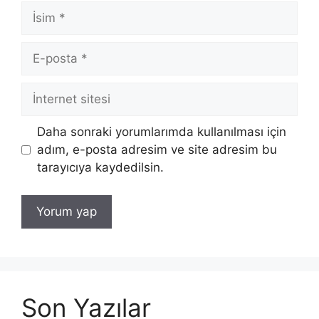
İsim
E-
posta
İnternet
sitesi
Daha sonraki yorumlarımda kullanılması için
adım, e-posta adresim ve site adresim bu
tarayıcıya kaydedilsin.
Son Yazılar