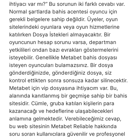
ihtiyacı var mı?” Bu sorunun iki farklı cevabı var.
Normal şartlarda bahis acentesi oyuncu için
gerekli belgelere sahip değildir. Üyeler, oyun
sitelerindeki oyunlara veya oyun hizmetlerine
katılırken Dosya İstekleri almayacaktır. Bir
oyuncunun hesap sorunu varsa, departman
yetkilileri ondan bazı evrakları göstermelerini
isteyebilir. Genellikle Metabet bahis dosyası
isteyen oyuncuları bulamazsınız. Bir dosya
gönderdiğinizde, gönderdiğiniz dosya, siz
kontrol ettikten sonra sonsuza kadar silinecektir.
Metabet için vip dosyasına ihtiyacım var. Bu,
alanında kanıtlanmış bir geçmişe sahip bir bahis
sitesidir. Cümle, gruba katılan kişilerin para
kazanacağı ve hedeflerine ulaşabilecekleri
anlamına gelmektedir. Verebileceğimiz cevap,
bu web sitesinin Metabet Reliable hakkında
soru soran kullanıcılara güvenilir ve profesyonel