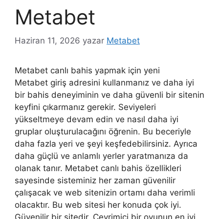
Metabet
Haziran 11, 2026
yazar
Metabet
Metabet canlı bahis yapmak için yeni
Metabet giriş adresini kullanmanız ve daha iyi
bir bahis deneyiminin ve daha güvenli bir sitenin
keyfini çıkarmanız gerekir. Seviyeleri
yükseltmeye devam edin ve nasıl daha iyi
gruplar oluşturulacağını öğrenin. Bu beceriyle
daha fazla yeri ve şeyi keşfedebilirsiniz. Ayrıca
daha güçlü ve anlamlı yerler yaratmanıza da
olanak tanır. Metabet canlı bahis özellikleri
sayesinde sisteminiz her zaman güvenilir
çalışacak ve web sitenizin ortamı daha verimli
olacaktır. Bu web sitesi her konuda çok iyi.
Güvenilir bir sitedir. Çevrimiçi bir oyunun en iyi