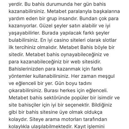
yerdir. Bu bahis durumunda her gün bahis
kazanabilirsiniz. Metabet paralarıyla başkalarına
yardım eden bir grup insandır. Bundan çok para
kazanıyorlar. Güzel şeyler satın alabilir ve iyi
yaşayabilirler. Burada yapılacak farklı şeyler
bulabilirsiniz. En iyi casino siteleri olarak slotlar
ilk tercihiniz olmalıdır. Metabet Bahis böyle bir
sitedir. Metabet bahis oynayabileceğiniz ve
para kazanabileceğiniz bir web sitesidir.
Bahislerinizden para kazanmak için farklı
yöntemler kullanabilirsiniz. Her zaman meşgul
ve eğlenceli bir yer. Gün boyu tadını
çıkarabilirsiniz. Burası herkes için eğlenceli.
Metabet bahis sektöründe popüler bir isimdir ve
site bahisçiler için iyi bir seçenektir. Bildiğiniz
gibi bir bahis sitesine üye olmak oldukça
kolaydır. Siteye arama motorları tarafından
kolaylıkla ulaşılabilmektedir. Kayıt işlemini