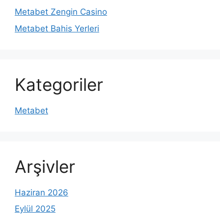
Metabet Zengin Casino
Metabet Bahis Yerleri
Kategoriler
Metabet
Arşivler
Haziran 2026
Eylül 2025