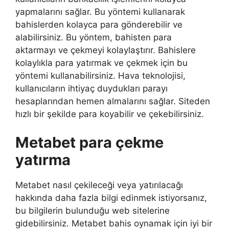
yapmalarını sağlar. Bu yöntemi kullanarak
bahislerden kolayca para gönderebilir ve
alabilirsiniz. Bu yöntem, bahisten para
aktarmayı ve çekmeyi kolaylaştırır. Bahislere
kolaylıkla para yatırmak ve çekmek için bu
yöntemi kullanabilirsiniz. Hava teknolojisi,
kullanıcıların ihtiyaç duydukları parayı
hesaplarından hemen almalarını sağlar. Siteden
hızlı bir şekilde para koyabilir ve çekebilirsiniz.
Metabet para çekme
yatırma
Metabet nasıl çekileceği veya yatırılacağı
hakkında daha fazla bilgi edinmek istiyorsanız,
bu bilgilerin bulunduğu web sitelerine
gidebilirsiniz. Metabet bahis oynamak için iyi bir