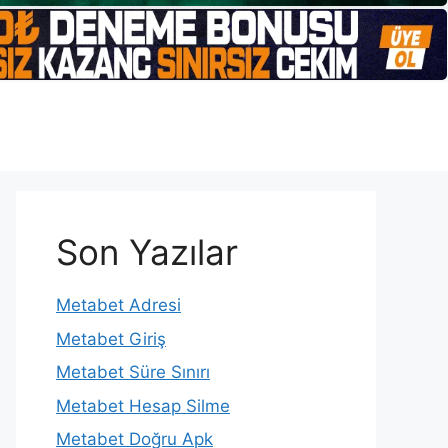
Son Yazılar
Metabet Adresi
Metabet Giriş
Metabet Süre Sınırı
Metabet Hesap Silme
Metabet Doğru Apk