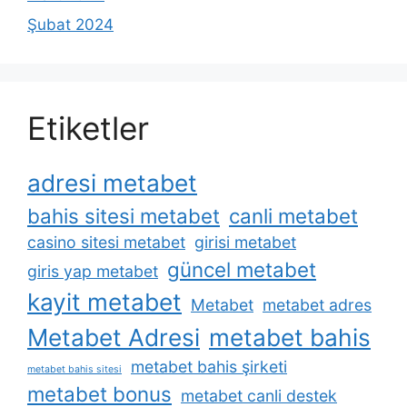
Şubat 2024
Etiketler
adresi metabet
bahis sitesi metabet
canli metabet
casino sitesi metabet
girisi metabet
güncel metabet
giris yap metabet
kayit metabet
Metabet
metabet adres
Metabet Adresi
metabet bahis
metabet bahis şirketi
metabet bahis sitesi
metabet bonus
metabet canli destek