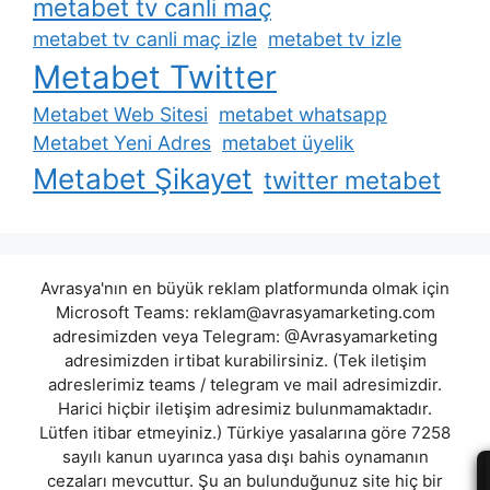
metabet tv canli maç
metabet tv canli maç izle
metabet tv izle
Metabet Twitter
Metabet Web Sitesi
metabet whatsapp
Metabet Yeni Adres
metabet üyelik
Metabet Şikayet
twitter metabet
Avrasya'nın en büyük reklam platformunda olmak için
Microsoft Teams:
reklam@avrasyamarketing.com
adresimizden veya Telegram: @Avrasyamarketing
adresimizden irtibat kurabilirsiniz. (Tek iletişim
adreslerimiz teams / telegram ve mail adresimizdir.
Harici hiçbir iletişim adresimiz bulunmamaktadır.
Lütfen itibar etmeyiniz.) Türkiye yasalarına göre 7258
sayılı kanun uyarınca yasa dışı bahis oynamanın
cezaları mevcuttur. Şu an bulunduğunuz site hiç bir