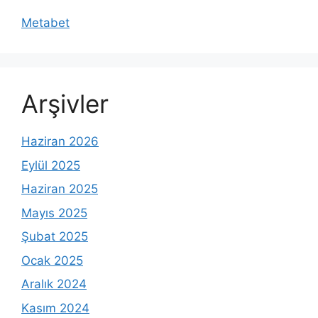
Metabet
Arşivler
Haziran 2026
Eylül 2025
Haziran 2025
Mayıs 2025
Şubat 2025
Ocak 2025
Aralık 2024
Kasım 2024