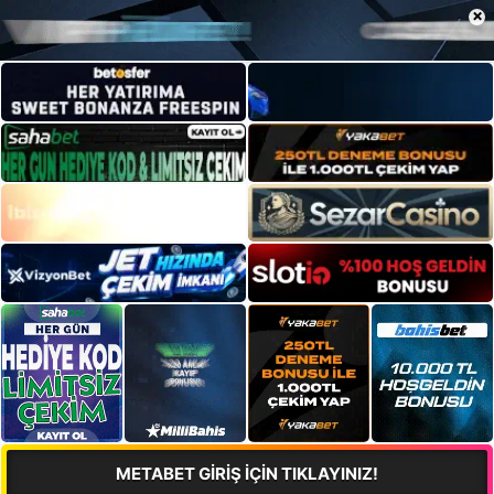
×
METABET GİRİŞ İÇİN TIKLAYINIZ!