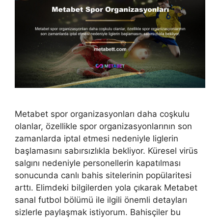
Metabet spor organizasyonları daha coşkulu
olanlar, özellikle spor organizasyonlarının son
zamanlarda iptal etmesi nedeniyle liglerin
başlamasını sabırsızlıkla bekliyor. Küresel virüs
salgını nedeniyle personellerin kapatılması
sonucunda canlı bahis sitelerinin popülaritesi
arttı. Elimdeki bilgilerden yola çıkarak Metabet
sanal futbol bölümü ile ilgili önemli detayları
sizlerle paylaşmak istiyorum. Bahisçiler bu