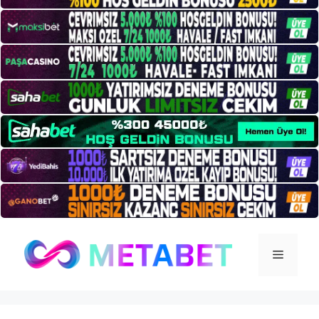
İçeriğe
atla
Menü