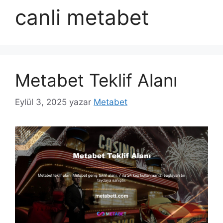
canli metabet
Metabet Teklif Alanı
Eylül 3, 2025
yazar
Metabet