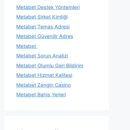
Metabet Destek Yöntemleri
Metabet Şirket Kimliği
Metabet Temas Adresi
Metabet Güvenilir Adres
Metabet
Metabet Sorun Analizi
Metabet Olumlu Geri Bildirim
Metabet Hizmet Kalitesi
Metabet Zengin Casino
Metabet Bahis Yerleri