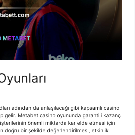
Oyunları
dları adından da anlaşılacağı gibi kapsamlı casino
rip gelir. Metabet casino oyununda garantili kazanç
şterilerinin önemli miktarda kar elde etmesi için
n doğru bir şekilde değerlendirilmesi, etkinlik