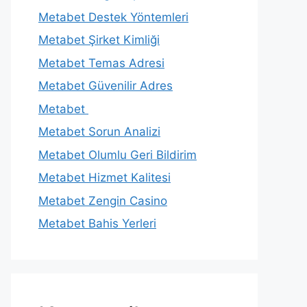
Metabet Destek Yöntemleri
Metabet Şirket Kimliği
Metabet Temas Adresi
Metabet Güvenilir Adres
Metabet
Metabet Sorun Analizi
Metabet Olumlu Geri Bildirim
Metabet Hizmet Kalitesi
Metabet Zengin Casino
Metabet Bahis Yerleri