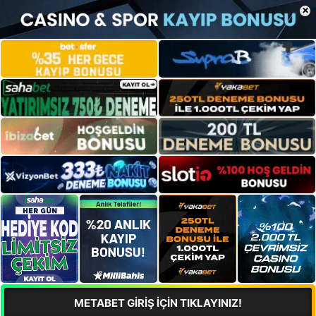
×
METABET GİRİŞ İÇİN TIKLAYINIZ!