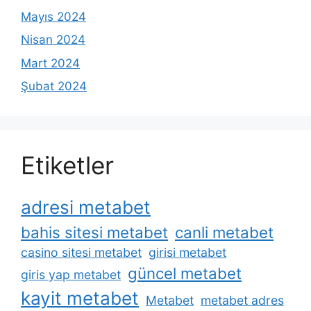
Mayıs 2024
Nisan 2024
Mart 2024
Şubat 2024
Etiketler
adresi metabet
bahis sitesi metabet
canli metabet
casino sitesi metabet
girisi metabet
güncel metabet
giris yap metabet
kayit metabet
Metabet
metabet adres