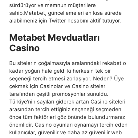
sürdürüyor ve memnun müşterilere
sahip.Metabet, güncellemeleri en kısa sürede
alabilmeniz için Twitter hesabını aktif tutuyor.
Metabet Mevduatları
Casino
Bu sitelerin çoğalmasıyla aralarındaki rekabet o
kadar yoğun hale geldi ki herkesin tek bir
seçeneği tercih etmesi zorlaşıyor. Neden? Üye
çekmek için Casinolar ve Casino siteleri
tarafından çeşitli promosyonlar sunuldu.
Türkiye’nin sayıları giderek artan Casino siteleri
arasından tercih ettiğiniz seçeneği seçmeden
önce tüm faktörleri göz önünde bulundurmanız
önemlidir. Casino oyunları oynamayı tercih eden
kullanıcılar, güvenilir ve daha az güvenilir web