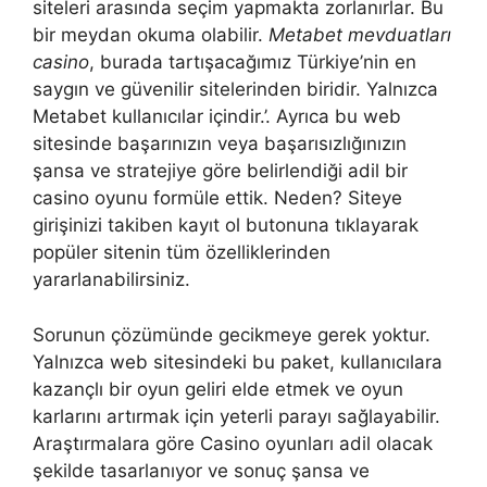
siteleri arasında seçim yapmakta zorlanırlar. Bu
bir meydan okuma olabilir.
Metabet mevduatları
casino
, burada tartışacağımız Türkiye’nin en
saygın ve güvenilir sitelerinden biridir. Yalnızca
Metabet kullanıcılar içindir.’. Ayrıca bu web
sitesinde başarınızın veya başarısızlığınızın
şansa ve stratejiye göre belirlendiği adil bir
casino oyunu formüle ettik. Neden? Siteye
girişinizi takiben kayıt ol butonuna tıklayarak
popüler sitenin tüm özelliklerinden
yararlanabilirsiniz.
Sorunun çözümünde gecikmeye gerek yoktur.
Yalnızca web sitesindeki bu paket, kullanıcılara
kazançlı bir oyun geliri elde etmek ve oyun
karlarını artırmak için yeterli parayı sağlayabilir.
Araştırmalara göre Casino oyunları adil olacak
şekilde tasarlanıyor ve sonuç şansa ve