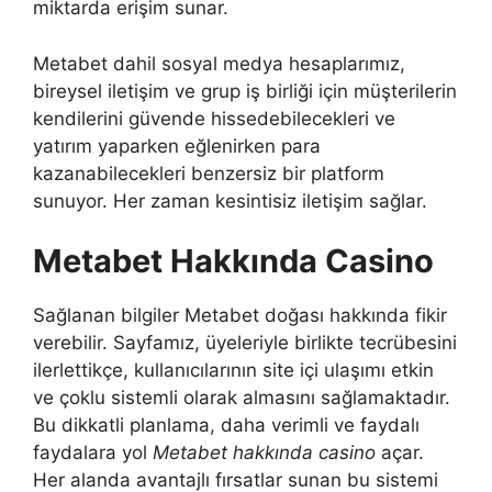
miktarda erişim sunar.
Metabet dahil sosyal medya hesaplarımız,
bireysel iletişim ve grup iş birliği için müşterilerin
kendilerini güvende hissedebilecekleri ve
yatırım yaparken eğlenirken para
kazanabilecekleri benzersiz bir platform
sunuyor. Her zaman kesintisiz iletişim sağlar.
Metabet Hakkında Casino
Sağlanan bilgiler Metabet doğası hakkında fikir
verebilir. Sayfamız, üyeleriyle birlikte tecrübesini
ilerlettikçe, kullanıcılarının site içi ulaşımı etkin
ve çoklu sistemli olarak almasını sağlamaktadır.
Bu dikkatli planlama, daha verimli ve faydalı
faydalara yol
Metabet hakkında casino
açar.
Her alanda avantajlı fırsatlar sunan bu sistemi