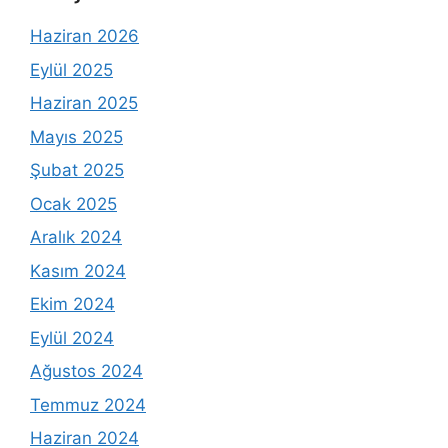
Haziran 2026
Eylül 2025
Haziran 2025
Mayıs 2025
Şubat 2025
Ocak 2025
Aralık 2024
Kasım 2024
Ekim 2024
Eylül 2024
Ağustos 2024
Temmuz 2024
Haziran 2024