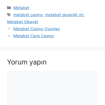
Kategoriler
Metabet
Etiketler
metabet casino
,
metabet güvenilir mi
,
Metabet Şikayet
Metabet Casino Oyunları
Metabet Canlı Casino
Yorum yapın
Yorum