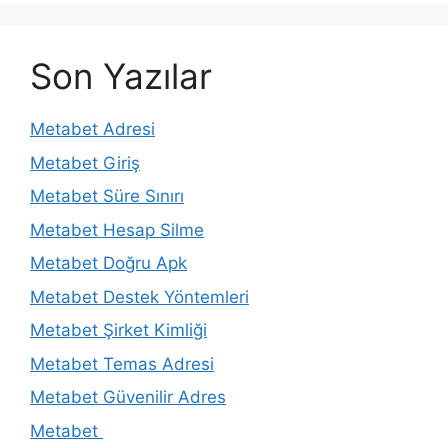
Son Yazılar
Metabet Adresi
Metabet Giriş
Metabet Süre Sınırı
Metabet Hesap Silme
Metabet Doğru Apk
Metabet Destek Yöntemleri
Metabet Şirket Kimliği
Metabet Temas Adresi
Metabet Güvenilir Adres
Metabet