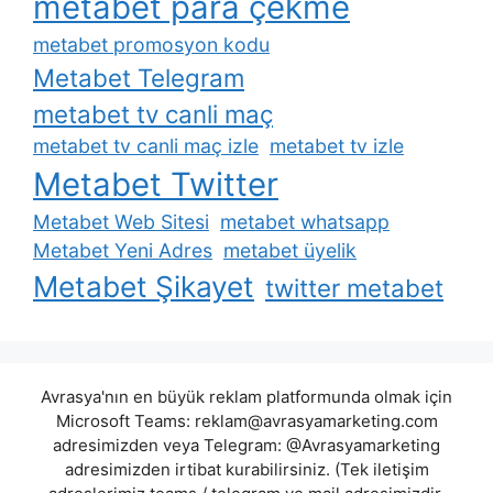
metabet para çekme
metabet promosyon kodu
Metabet Telegram
metabet tv canli maç
metabet tv canli maç izle
metabet tv izle
Metabet Twitter
Metabet Web Sitesi
metabet whatsapp
Metabet Yeni Adres
metabet üyelik
Metabet Şikayet
twitter metabet
Avrasya'nın en büyük reklam platformunda olmak için
Microsoft Teams:
reklam@avrasyamarketing.com
adresimizden veya Telegram: @Avrasyamarketing
adresimizden irtibat kurabilirsiniz. (Tek iletişim