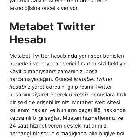
yabancı Casino siteleri de mobil ödeme
teknolojisine öncelik veriyor.
Metabet Twitter
Hesabı
Metabet Twitter hesabında yeni spor bahisleri
haberleri ve heyecan verici fırsatlar sizi bekliyor.
Kayıt olmadıysanız zamanınızı boşa
harcamayacağım. Güncel
Metabet twitter
hesabı
ziyaret adresini girip resmi Twitter
hesabını ziyaret ederek ücretsiz bonuslara hızlı
bir şekilde erişebilirsiniz. Metabet web sitesi
kullanım hakları ve bunların geçerliliği hakkında
kapsamlı bilgi sağlar. Müşteri hizmetlerimiz ve
24 saat hizmet veren destek hatlarımız,
herhangi bir sorun olmadığında bile bilgiye bol