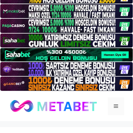
İçeriğe
atla
Menü