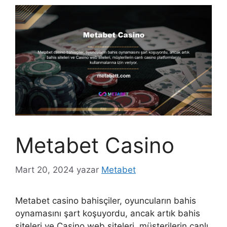
Metabet Casino
Mart 20, 2024
yazar
Metabet
Metabet casino bahisçiler, oyuncuların bahis
oynamasını şart koşuyordu, ancak artık bahis
siteleri ve Casino web siteleri, müşterilerin canlı