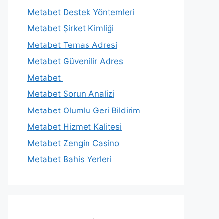
Metabet Destek Yöntemleri
Metabet Şirket Kimliği
Metabet Temas Adresi
Metabet Güvenilir Adres
Metabet
Metabet Sorun Analizi
Metabet Olumlu Geri Bildirim
Metabet Hizmet Kalitesi
Metabet Zengin Casino
Metabet Bahis Yerleri