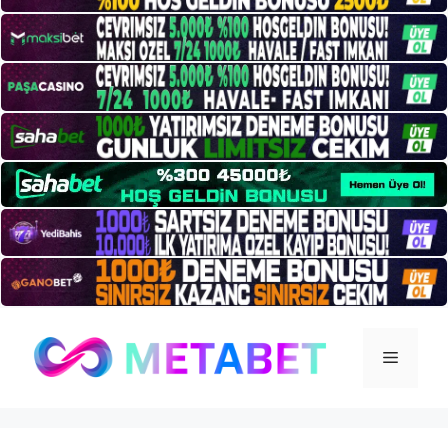
İçeriğe
atla
Menü