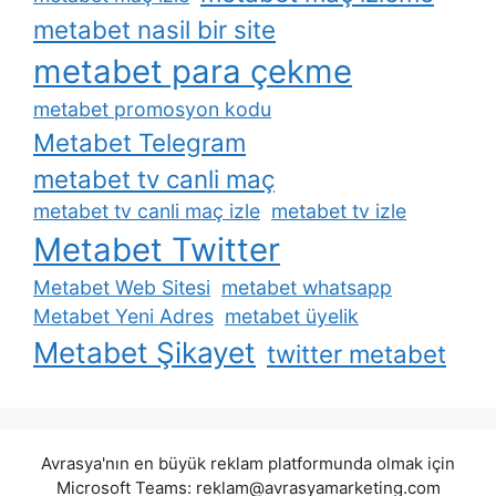
metabet nasil bir site
metabet para çekme
metabet promosyon kodu
Metabet Telegram
metabet tv canli maç
metabet tv canli maç izle
metabet tv izle
Metabet Twitter
Metabet Web Sitesi
metabet whatsapp
Metabet Yeni Adres
metabet üyelik
Metabet Şikayet
twitter metabet
Avrasya'nın en büyük reklam platformunda olmak için
Microsoft Teams:
reklam@avrasyamarketing.com