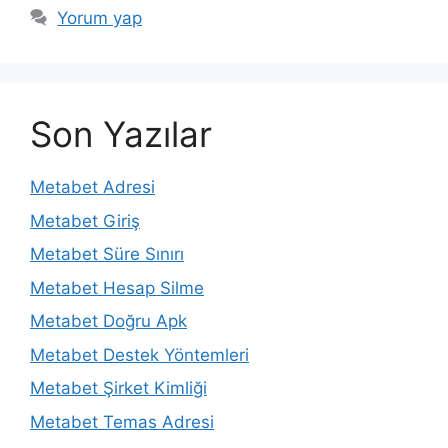
Yorum yap
Son Yazılar
Metabet Adresi
Metabet Giriş
Metabet Süre Sınırı
Metabet Hesap Silme
Metabet Doğru Apk
Metabet Destek Yöntemleri
Metabet Şirket Kimliği
Metabet Temas Adresi