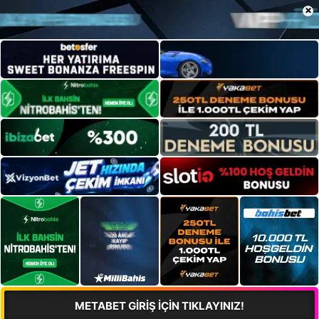
×
METABET GİRİŞ İÇİN TIKLAYINIZ!