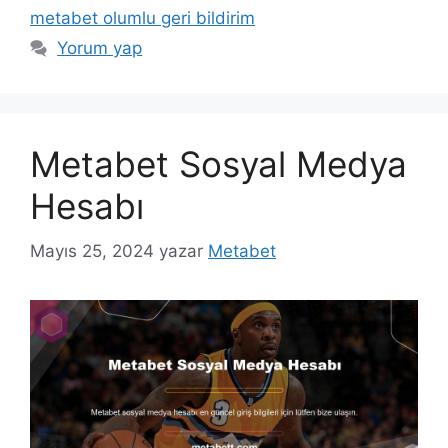
metabet olumlu geri bildirim
Yorum yap
Metabet Sosyal Medya
Hesabı
Mayıs 25, 2024
yazar
Metabet