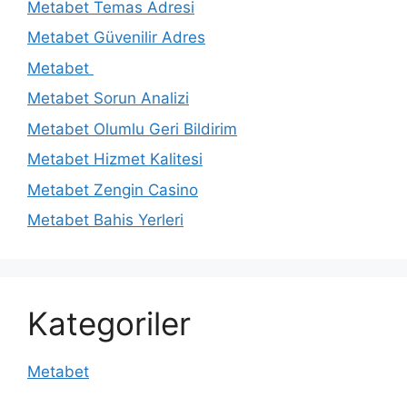
Metabet Temas Adresi
Metabet Güvenilir Adres
Metabet
Metabet Sorun Analizi
Metabet Olumlu Geri Bildirim
Metabet Hizmet Kalitesi
Metabet Zengin Casino
Metabet Bahis Yerleri
Kategoriler
Metabet