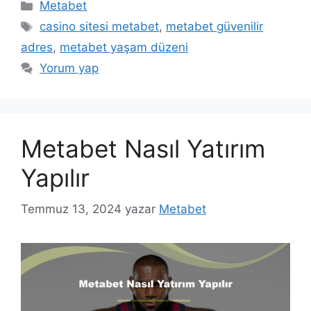
Kategoriler
Metabet
Etiketler
casino sitesi metabet
,
metabet güvenilir
adres
,
metabet yaşam düzeni
Yorum yap
Metabet Nasıl Yatırım
Yapılır
Temmuz 13, 2024
yazar
Metabet