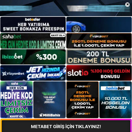
×
METABET GİRİŞ İÇİN TIKLAYINIZ!