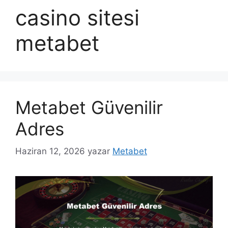
casino sitesi
metabet
Metabet Güvenilir
Adres
Haziran 12, 2026
yazar
Metabet