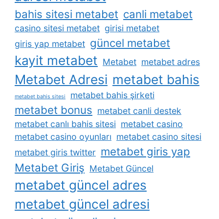
bahis sitesi metabet
canli metabet
casino sitesi metabet
girisi metabet
güncel metabet
giris yap metabet
kayit metabet
Metabet
metabet adres
Metabet Adresi
metabet bahis
metabet bahis şirketi
metabet bahis sitesi
metabet bonus
metabet canli destek
metabet canlı bahis sitesi
metabet casino
metabet casino oyunları
metabet casino sitesi
metabet giris yap
metabet giris twitter
Metabet Giriş
Metabet Güncel
metabet güncel adres
metabet güncel adresi