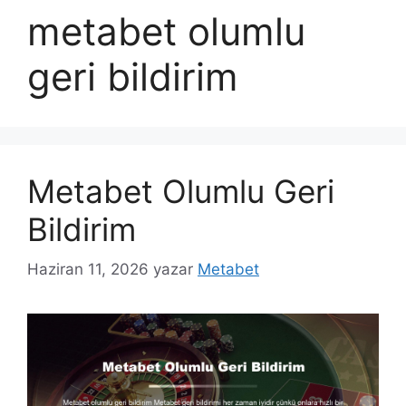
metabet olumlu
geri bildirim
Metabet Olumlu Geri
Bildirim
Haziran 11, 2026
yazar
Metabet