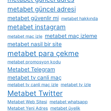
metabet güncel adresi
metabet güvenlir mi
metabet hakkında
metabet instagram
metabet maç izleme
metabet maç izle
metabet nasil bir site
metabet para çekme
metabet promosyon kodu
Metabet Telegram
metabet tv canli maç
metabet tv canli maç izle
metabet tv izle
Metabet Twitter
Metabet Web Sitesi
metabet whatsapp
Metabet Yeni Adres
metabet üyelik