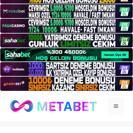
İçeriğe
atla
Menü