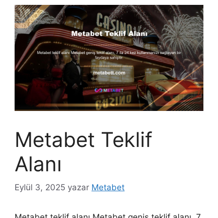
Metabet Teklif
Alanı
Eylül 3, 2025
yazar
Metabet
Metabet teklif alanı Metabet geniş teklif alanı, 7