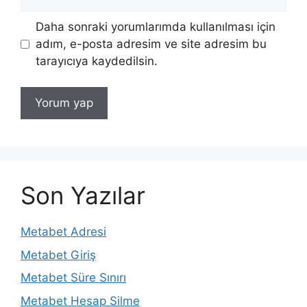
sitesi
Daha sonraki yorumlarımda kullanılması için
adım, e-posta adresim ve site adresim bu
tarayıcıya kaydedilsin.
Son Yazılar
Metabet Adresi
Metabet Giriş
Metabet Süre Sınırı
Metabet Hesap Silme