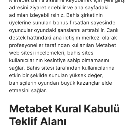
Metabet bahis sitesine kaydolmak için yeni giriş
adresini ziyaret edebilir ve ana sayfadaki
adımları izleyebilirsiniz. Bahis şirketinin
üyelerine sunulan bonus fırsatları sayesinde
oyuncular oyundaki şanslarını artırabilir. Canlı
destek hattındaki ana iletişim merkezi olarak
profesyoneller tarafından kullanılan Metabet
web sitesi incelemeleri, bahis sitesi
kullanıcılarının kesintiye sahip olmamasını
sağlar. Bahis sitesi tarafından kullanıcılarına
etkin bir şekilde sunulan yüksek değer,
bahisçilerin oyundan büyük kazançlar elde
etmesini sağlar.
Metabet Kural Kabulü
Teklif Alanı