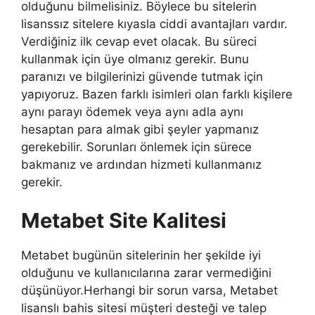
olduğunu bilmelisiniz. Böylece bu sitelerin
lisanssız sitelere kıyasla ciddi avantajları vardır.
Verdiğiniz ilk cevap evet olacak. Bu süreci
kullanmak için üye olmanız gerekir. Bunu
paranızı ve bilgilerinizi güvende tutmak için
yapıyoruz. Bazen farklı isimleri olan farklı kişilere
aynı parayı ödemek veya aynı adla aynı
hesaptan para almak gibi şeyler yapmanız
gerekebilir. Sorunları önlemek için sürece
bakmanız ve ardından hizmeti kullanmanız
gerekir.
Metabet Site Kalitesi
Metabet bugünün sitelerinin her şekilde iyi
olduğunu ve kullanıcılarına zarar vermediğini
düşünüyor.Herhangi bir sorun varsa, Metabet
lisanslı bahis sitesi müşteri desteği ve talep