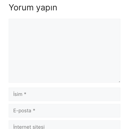
Yorum yapın
Yorum
İsim
E-
posta
İnternet