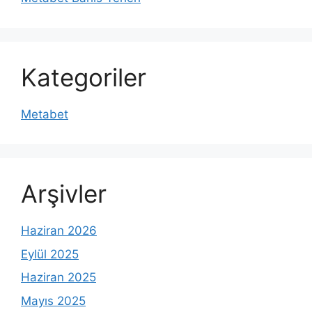
Kategoriler
Metabet
Arşivler
Haziran 2026
Eylül 2025
Haziran 2025
Mayıs 2025