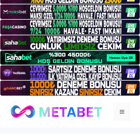
İçeriğe
atla
Menü