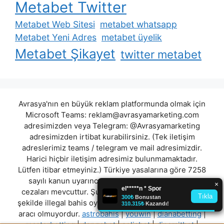
Metabet Twitter
Metabet Web Sitesi
metabet whatsapp
Metabet Yeni Adres
metabet üyelik
Metabet Şikayet
twitter metabet
Avrasya'nın en büyük reklam platformunda olmak için
Microsoft Teams:
reklam@avrasyamarketing.com
adresimizden veya Telegram: @Avrasyamarketing
adresimizden irtibat kurabilirsiniz. (Tek iletişim
adreslerimiz teams / telegram ve mail adresimizdir.
Harici hiçbir iletişim adresimiz bulunmamaktadır.
Lütfen itibar etmeyiniz.) Türkiye yasalarına göre 7258
sayılı kanun uyarınca yasa dışı bahis oynamanın
cezaları mevcuttur. Şu an bulunduğunuz site hiç bir
şekilde illegal bahis oyunları oynatmıyor ve oynamaya
aracı olmuyordur.
astrobahis
|
youwin
|
dianabetting
|