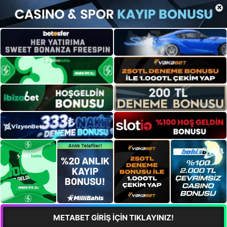
×
METABET GİRİŞ İÇİN TIKLAYINIZ!