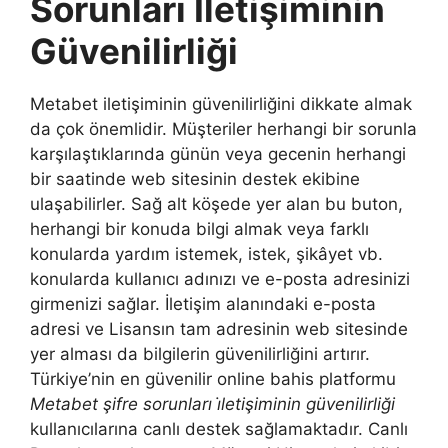
Sorunları İletişiminin
Güvenilirliği
Metabet iletişiminin güvenilirliğini dikkate almak
da çok önemlidir. Müşteriler herhangi bir sorunla
karşılaştıklarında günün veya gecenin herhangi
bir saatinde web sitesinin destek ekibine
ulaşabilirler. Sağ alt köşede yer alan bu buton,
herhangi bir konuda bilgi almak veya farklı
konularda yardım istemek, istek, şikâyet vb.
konularda kullanıcı adınızı ve e-posta adresinizi
girmenizi sağlar. İletişim alanındaki e-posta
adresi ve Lisansın tam adresinin web sitesinde
yer alması da bilgilerin güvenilirliğini artırır.
Türkiye’nin en güvenilir online bahis platformu
Metabet şifre sorunları i̇letişiminin güvenilirliği
kullanıcılarına canlı destek sağlamaktadır. Canlı