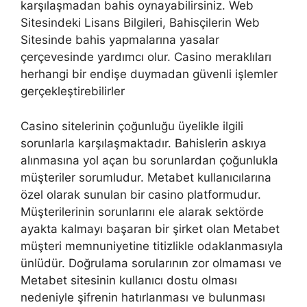
karşılaşmadan bahis oynayabilirsiniz. Web
Sitesindeki Lisans Bilgileri, Bahisçilerin Web
Sitesinde bahis yapmalarına yasalar
çerçevesinde yardımcı olur. Casino meraklıları
herhangi bir endişe duymadan güvenli işlemler
gerçekleştirebilirler
Casino sitelerinin çoğunluğu üyelikle ilgili
sorunlarla karşılaşmaktadır. Bahislerin askıya
alınmasına yol açan bu sorunlardan çoğunlukla
müşteriler sorumludur. Metabet kullanıcılarına
özel olarak sunulan bir casino platformudur.
Müşterilerinin sorunlarını ele alarak sektörde
ayakta kalmayı başaran bir şirket olan Metabet
müşteri memnuniyetine titizlikle odaklanmasıyla
ünlüdür. Doğrulama sorularının zor olmaması ve
Metabet sitesinin kullanıcı dostu olması
nedeniyle şifrenin hatırlanması ve bulunması