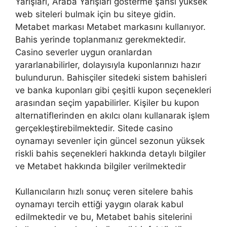
Yarışları, Araba Yarışları gösterme şansı yüksek
web siteleri bulmak için bu siteye gidin.
Metabet markası Metabet markasını kullanıyor.
Bahis yerinde toplanmanız gerekmektedir.
Casino severler uygun oranlardan
yararlanabilirler, dolayısıyla kuponlarınızı hazır
bulundurun. Bahisçiler sitedeki sistem bahisleri
ve banka kuponları gibi çeşitli kupon seçenekleri
arasından seçim yapabilirler. Kişiler bu kupon
alternatiflerinden en akılcı olanı kullanarak işlem
gerçekleştirebilmektedir. Sitede casino
oynamayı sevenler için güncel sezonun yüksek
riskli bahis seçenekleri hakkında detaylı bilgiler
ve Metabet hakkında bilgiler verilmektedir
Kullanıcıların hızlı sonuç veren sitelere bahis
oynamayı tercih ettiği yaygın olarak kabul
edilmektedir ve bu, Metabet bahis sitelerini