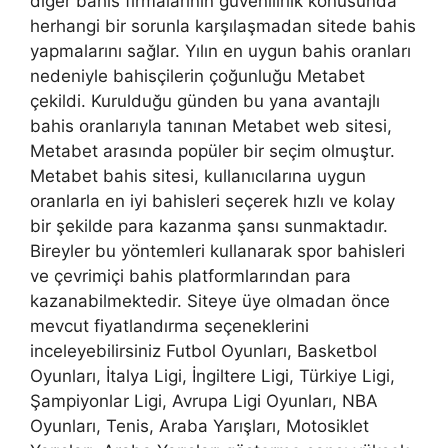
diğer bahis firmalarının güvenilirlik konusunda
herhangi bir sorunla karşılaşmadan sitede bahis
yapmalarını sağlar. Yılın en uygun bahis oranları
nedeniyle bahisçilerin çoğunluğu Metabet
çekildi. Kurulduğu günden bu yana avantajlı
bahis oranlarıyla tanınan Metabet web sitesi,
Metabet arasında popüler bir seçim olmuştur.
Metabet bahis sitesi, kullanıcılarına uygun
oranlarla en iyi bahisleri seçerek hızlı ve kolay
bir şekilde para kazanma şansı sunmaktadır.
Bireyler bu yöntemleri kullanarak spor bahisleri
ve çevrimiçi bahis platformlarından para
kazanabilmektedir. Siteye üye olmadan önce
mevcut fiyatlandırma seçeneklerini
inceleyebilirsiniz Futbol Oyunları, Basketbol
Oyunları, İtalya Ligi, İngiltere Ligi, Türkiye Ligi,
Şampiyonlar Ligi, Avrupa Ligi Oyunları, NBA
Oyunları, Tenis, Araba Yarışları, Motosiklet