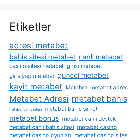
Etiketler
adresi metabet
bahis sitesi metabet
canli metabet
casino sitesi metabet
girisi metabet
güncel metabet
giris yap metabet
kayit metabet
Metabet
metabet adres
Metabet Adresi
metabet bahis
metabet bahis şirketi
metabet bahis sitesi
metabet bonus
metabet canli destek
metabet canlı bahis sitesi
metabet casino
metabet casino oyunları
metabet casino sitesi