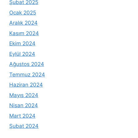
Şubat 2025
Ocak 2025
Aralık 2024
Kasım 2024
Ekim 2024
Eylül 2024
Ağustos 2024
Temmuz 2024
Haziran 2024
Mayıs 2024
Nisan 2024
Mart 2024
Şubat 2024