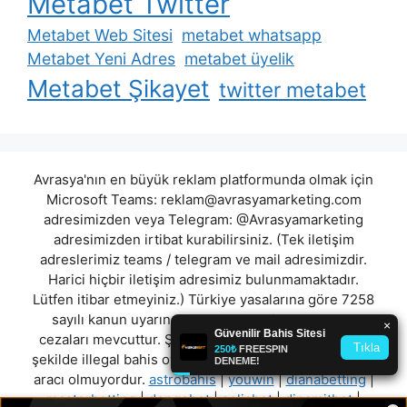
Metabet Twitter
Metabet Web Sitesi
metabet whatsapp
Metabet Yeni Adres
metabet üyelik
Metabet Şikayet
twitter metabet
Avrasya'nın en büyük reklam platformunda olmak için
Microsoft Teams:
reklam@avrasyamarketing.com
adresimizden veya Telegram: @Avrasyamarketing
adresimizden irtibat kurabilirsiniz. (Tek iletişim
adreslerimiz teams / telegram ve mail adresimizdir.
Harici hiçbir iletişim adresimiz bulunmamaktadır.
Lütfen itibar etmeyiniz.) Türkiye yasalarına göre 7258
sayılı kanun uyarınca yasa dışı bahis oynamanın
cezaları mevcuttur. Şu an bulunduğunuz site hiç bir
şekilde illegal bahis oyunları oynatmıyor ve oynamaya
aracı olmuyordur.
astrobahis
|
youwin
|
dianabetting
|
masterbetting
|
dengebet
|
solisbet
|
dinamitbet
|