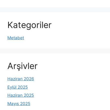
Kategoriler
Metabet
Arşivler
Haziran 2026
Eylül 2025
Haziran 2025
Mayıs 2025