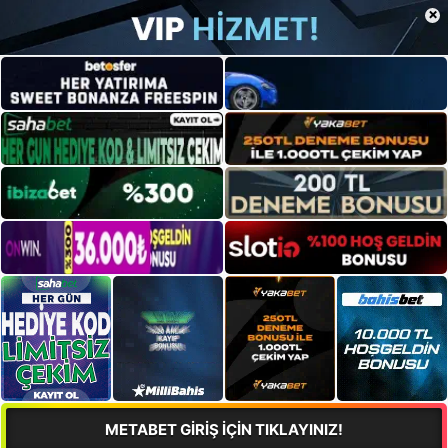
×
METABET GİRİŞ İÇİN TIKLAYINIZ!