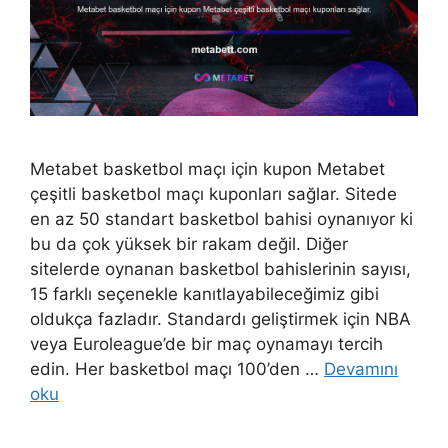
Metabet basketbol maçı için kupon Metabet
çeşitli basketbol maçı kuponları sağlar. Sitede
en az 50 standart basketbol bahisi oynanıyor ki
bu da çok yüksek bir rakam değil. Diğer
sitelerde oynanan basketbol bahislerinin sayısı,
15 farklı seçenekle kanıtlayabileceğimiz gibi
oldukça fazladır. Standardı geliştirmek için NBA
veya Euroleague’de bir maç oynamayı tercih
edin. Her basketbol maçı 100’den …
Devamını
oku