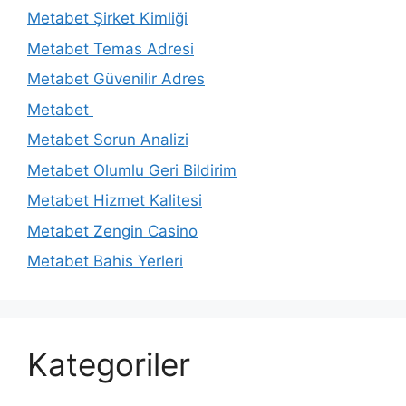
Metabet Şirket Kimliği
Metabet Temas Adresi
Metabet Güvenilir Adres
Metabet
Metabet Sorun Analizi
Metabet Olumlu Geri Bildirim
Metabet Hizmet Kalitesi
Metabet Zengin Casino
Metabet Bahis Yerleri
Kategoriler