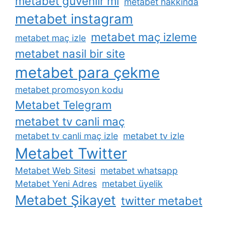
metabet güvenlir mi
metabet hakkında
metabet instagram
metabet maç izleme
metabet maç izle
metabet nasil bir site
metabet para çekme
metabet promosyon kodu
Metabet Telegram
metabet tv canli maç
metabet tv canli maç izle
metabet tv izle
Metabet Twitter
Metabet Web Sitesi
metabet whatsapp
Metabet Yeni Adres
metabet üyelik
Metabet Şikayet
twitter metabet