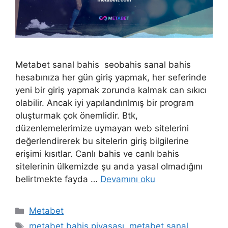
Metabet sanal bahis seobahis sanal bahis
hesabınıza her gün giriş yapmak, her seferinde
yeni bir giriş yapmak zorunda kalmak can sıkıcı
olabilir. Ancak iyi yapılandırılmış bir program
oluşturmak çok önemlidir. Btk,
düzenlemelerimize uymayan web sitelerini
değerlendirerek bu sitelerin giriş bilgilerine
erişimi kısıtlar. Canlı bahis ve canlı bahis
sitelerinin ülkemizde şu anda yasal olmadığını
belirtmekte fayda …
Devamını oku
Kategoriler
Metabet
Etiketler
metabet bahis piyasası
,
metabet sanal