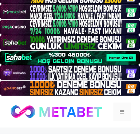
İçeriğe
atla
Menü