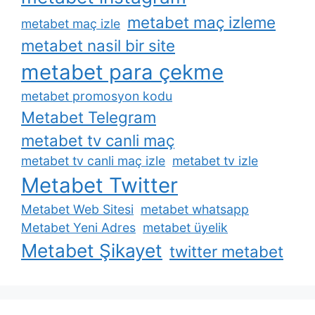
metabet maç izleme
metabet maç izle
metabet nasil bir site
metabet para çekme
metabet promosyon kodu
Metabet Telegram
metabet tv canli maç
metabet tv canli maç izle
metabet tv izle
Metabet Twitter
Metabet Web Sitesi
metabet whatsapp
Metabet Yeni Adres
metabet üyelik
Metabet Şikayet
twitter metabet