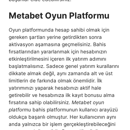
Metabet Oyun Platformu
Oyun platformunda hesap sahibi olmak için
gereken şartları yerine getirdikten sonra
aktivasyon aşamasına geçmelisiniz. Bahis
fırsatlarından yararlanmak için hesabınızın
etkinleştirilmesini içeren ilk yatırım adımını
başlatmalısınız. Sadece genel yatırım kurallarını
dikkate almak değil, aynı zamanda alt ve üst
limitlerin de farkında olmak önemlidir. İlk
yatırımınızı yaparak hesabınızı aktif hale
getirebilir ve hesabınıza ilk kayıt bonusu alma
fırsatına sahip olabilirsiniz.
Metabet oyun
platformu
bahis platformunun kullanıcı arayüzü
oldukça başarılı olmuştur. Her kullanıcının aynı
anda yalnızca bir işlem gerçekleştirebileceğini