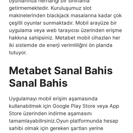
oyunlarında herhangi bir sınırlama
getirmemektedir. Kuruluşumuz slot
makinelerinden blackjack masalarına kadar çok
çeşitli oyunlar sunmaktadır. Mobil arayüze bir
uygulama veya web tarayıcısı üzerinden erişme
hakkına sahipsiniz. Metabet mobil cihazları her
iki sistemde de enerji verimliliğini ön planda
tutuyor.
Metabet Sanal Bahis
Sanal Bahis
Uygulamayı mobil erişim aşamasında
kullanabilmek için Google Play Store veya App
Store üzerinden indirme aşamasını
tamamlayabilirsiniz.Oyun platformunda hesap
sahibi olmak için gereken şartları yerine