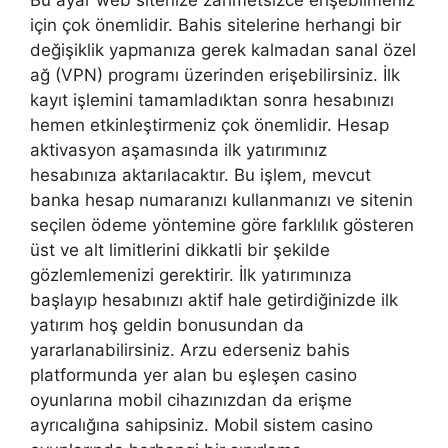
Bu ayar web sitenize zahmetsizce erişebilmeniz
için çok önemlidir. Bahis sitelerine herhangi bir
değişiklik yapmanıza gerek kalmadan sanal özel
ağ (VPN) programı üzerinden erişebilirsiniz. İlk
kayıt işlemini tamamladıktan sonra hesabınızı
hemen etkinleştirmeniz çok önemlidir. Hesap
aktivasyon aşamasında ilk yatırımınız
hesabınıza aktarılacaktır. Bu işlem, mevcut
banka hesap numaranızı kullanmanızı ve sitenin
seçilen ödeme yöntemine göre farklılık gösteren
üst ve alt limitlerini dikkatli bir şekilde
gözlemlemenizi gerektirir. İlk yatırımınıza
başlayıp hesabınızı aktif hale getirdiğinizde ilk
yatırım hoş geldin bonusundan da
yararlanabilirsiniz. Arzu ederseniz bahis
platformunda yer alan bu eşleşen casino
oyunlarına mobil cihazınızdan da erişme
ayrıcalığına sahipsiniz. Mobil sistem casino