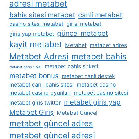
adresi metabet
bahis sitesi metabet
canli metabet
casino sitesi metabet
girisi metabet
güncel metabet
giris yap metabet
kayit metabet
Metabet
metabet adres
Metabet Adresi
metabet bahis
metabet bahis şirketi
metabet bahis sitesi
metabet bonus
metabet canli destek
metabet canlı bahis sitesi
metabet casino
metabet casino oyunları
metabet casino sitesi
metabet giris yap
metabet giris twitter
Metabet Giriş
Metabet Güncel
metabet güncel adres
metabet güncel adresi