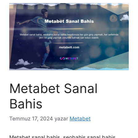
Metabet Sanal
Bahis
Temmuz 17, 2024
yazar
Metabet
Metabet sanal bahis seobahis sanal bahis