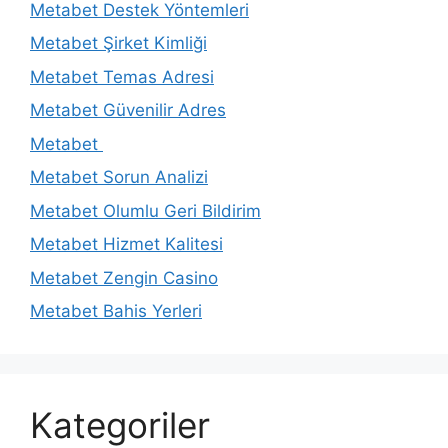
Metabet Destek Yöntemleri
Metabet Şirket Kimliği
Metabet Temas Adresi
Metabet Güvenilir Adres
Metabet
Metabet Sorun Analizi
Metabet Olumlu Geri Bildirim
Metabet Hizmet Kalitesi
Metabet Zengin Casino
Metabet Bahis Yerleri
Kategoriler