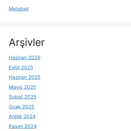
Metabet
Arşivler
Haziran 2026
Eylül 2025
Haziran 2025
Mayıs 2025
Şubat 2025
Ocak 2025
Aralık 2024
Kasım 2024