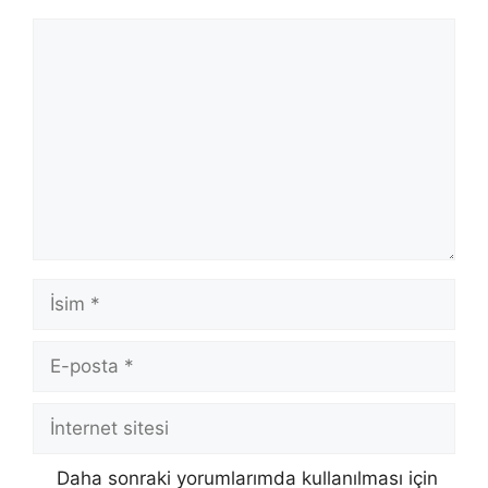
Yorum
İsim
E-
posta
İnternet
sitesi
Daha sonraki yorumlarımda kullanılması için