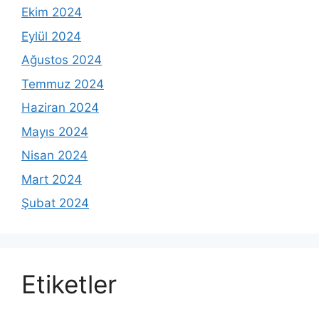
Ekim 2024
Eylül 2024
Ağustos 2024
Temmuz 2024
Haziran 2024
Mayıs 2024
Nisan 2024
Mart 2024
Şubat 2024
Etiketler