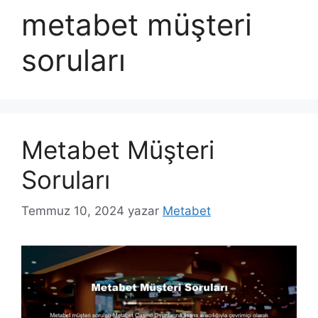
metabet müşteri
soruları
Metabet Müşteri
Soruları
Temmuz 10, 2024
yazar
Metabet