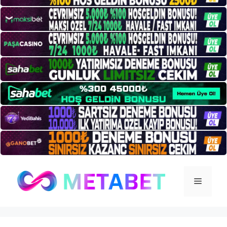
İçeriğe
atla
Menü