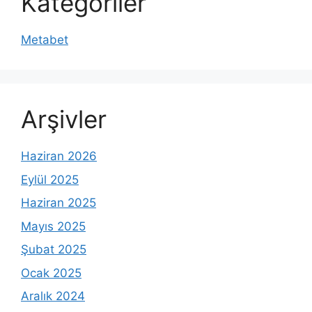
Kategoriler
Metabet
Arşivler
Haziran 2026
Eylül 2025
Haziran 2025
Mayıs 2025
Şubat 2025
Ocak 2025
Aralık 2024