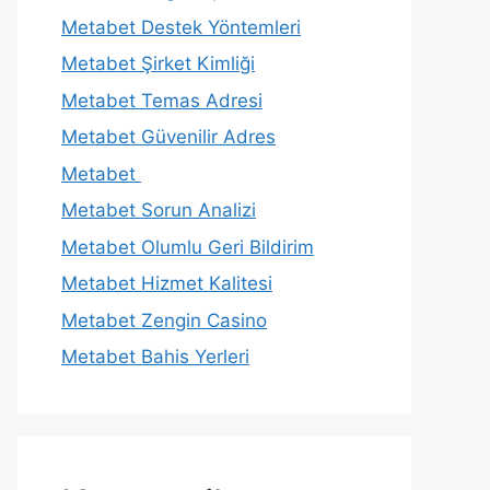
Metabet Destek Yöntemleri
Metabet Şirket Kimliği
Metabet Temas Adresi
Metabet Güvenilir Adres
Metabet
Metabet Sorun Analizi
Metabet Olumlu Geri Bildirim
Metabet Hizmet Kalitesi
Metabet Zengin Casino
Metabet Bahis Yerleri