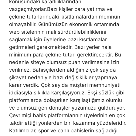
konusundaki kararlılıklarından
vazgeçmiyorlar.Bazı kişiler para yatırma ve
çekme tutarlarındaki kısıtlamalardan memnun
olmayabilir. Günümüzün ekonomik ortamında
web sitelerinin mali sürdürülebilirliklerini
sağlamak için üyelerine bazı kısıtlamalar
getirmeleri gerekmektedir. Bazı yerler hala
minimum para çekme tutarı gerektirecektir. Bu
nedenle siteye olumsuz puan verilmesine izin
verilmez. Bahisçilerden aldığımız çok sayıda
şikayet nedeniyle bazı değişiklikler yapmaya
karar verdik. Çok sayıda müşteri memnuniyeti
iddiasıyla sıklıkla karşılaşıyoruz. Ekşi sözlük gibi
platformlarda dolaşırken karşılaştığımız olumlu
ve olumsuz geri dönüşler yüzümüzü güldürüyor.
Çevrimiçi bahis platformlarının üyelerinin en çok
takdir ettiği yönlerden biri kazanma yüzdeleridir.
Katılımcılar, spor ve canlı bahislerin sağladığı