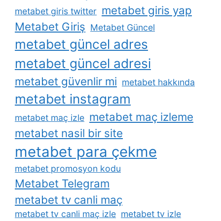
metabet giris yap
metabet giris twitter
Metabet Giriş
Metabet Güncel
metabet güncel adres
metabet güncel adresi
metabet güvenlir mi
metabet hakkında
metabet instagram
metabet maç izleme
metabet maç izle
metabet nasil bir site
metabet para çekme
metabet promosyon kodu
Metabet Telegram
metabet tv canli maç
metabet tv canli maç izle
metabet tv izle