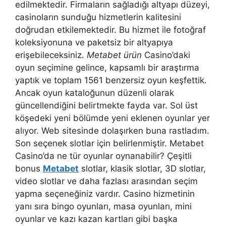
edilmektedir. Firmaların sağladığı altyapı düzeyi,
casinoların sunduğu hizmetlerin kalitesini
doğrudan etkilemektedir. Bu hizmet ile fotoğraf
koleksiyonuna ve paketsiz bir altyapıya
erişebileceksiniz.
Metabet ürün
Casino’daki
oyun seçimine gelince, kapsamlı bir araştırma
yaptık ve toplam 1561 benzersiz oyun keşfettik.
Ancak oyun kataloğunun düzenli olarak
güncellendiğini belirtmekte fayda var. Sol üst
köşedeki yeni bölümde yeni eklenen oyunlar yer
alıyor. Web sitesinde dolaşırken buna rastladım.
Son seçenek slotlar için belirlenmiştir. Metabet
Casino’da ne tür oyunlar oynanabilir? Çeşitli
bonus
Metabet
slotlar, klasik slotlar, 3D slotlar,
video slotlar ve daha fazlası arasından seçim
yapma seçeneğiniz vardır. Casino hizmetinin
yanı sıra bingo oyunları, masa oyunları, mini
oyunlar ve kazı kazan kartları gibi başka