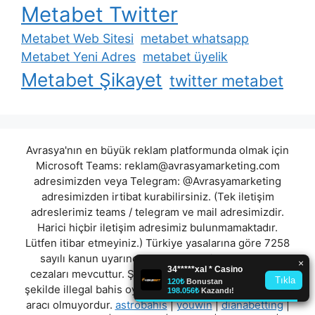
Metabet Twitter
Metabet Web Sitesi
metabet whatsapp
Metabet Yeni Adres
metabet üyelik
Metabet Şikayet
twitter metabet
Avrasya'nın en büyük reklam platformunda olmak için
Microsoft Teams:
reklam@avrasyamarketing.com
adresimizden veya Telegram: @Avrasyamarketing
adresimizden irtibat kurabilirsiniz. (Tek iletişim
adreslerimiz teams / telegram ve mail adresimizdir.
Harici hiçbir iletişim adresimiz bulunmamaktadır.
Lütfen itibar etmeyiniz.) Türkiye yasalarına göre 7258
sayılı kanun uyarınca yasa dışı bahis oynamanın
cezaları mevcuttur. Şu an bulunduğunuz site hiç bir
şekilde illegal bahis oyunları oynatmıyor ve oynamaya
aracı olmuyordur.
astrobahis
|
youwin
|
dianabetting
|