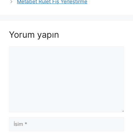
Metabet Rulet Fiş Yerleştirme
Yorum yapın
Yorum
İsim