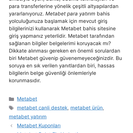
para transferlerine yönelik çeşitli altyapılardan
yararlanıyoruz.
Metabet para yatırım
bahis
yolculuğunuza başlamak için mevcut giriş
bilgilerinizi kullanarak Metabet bahis sitesine
giriş yapmanız yeterlidir. Metabet tarafından
sağlanan bilgiler belgelerimi koruyacak mı?
Dikkate alınması gereken en önemli sorulardan
biri Metabet güvenip güvenemeyeceğinizdir. Bu
soruya en sık verilen yanıtlardan biri, hassas
bilgilerin belge güvenliği önlemleriyle
korunmasıdır.
Kategoriler
Metabet
Etiketler
metabet canli destek
,
metabet ürün
,
metabet yatırım
Metabet Kuponları