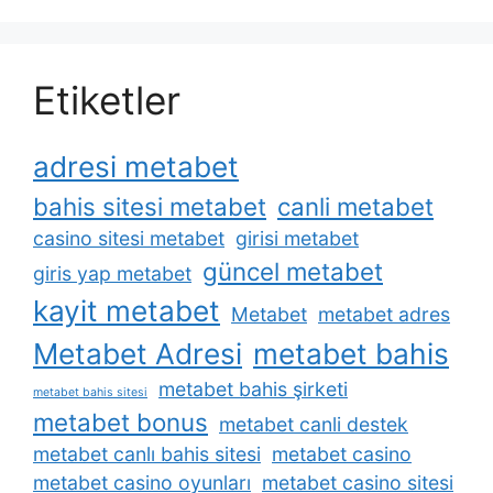
Etiketler
adresi metabet
bahis sitesi metabet
canli metabet
casino sitesi metabet
girisi metabet
güncel metabet
giris yap metabet
kayit metabet
Metabet
metabet adres
Metabet Adresi
metabet bahis
metabet bahis şirketi
metabet bahis sitesi
metabet bonus
metabet canli destek
metabet canlı bahis sitesi
metabet casino
metabet casino oyunları
metabet casino sitesi