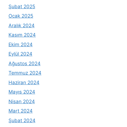
Şubat 2025
Ocak 2025
Aralık 2024
Kasım 2024
Ekim 2024
Eylül 2024
Ağustos 2024
Temmuz 2024
Haziran 2024
Mayıs 2024
Nisan 2024
Mart 2024
Şubat 2024