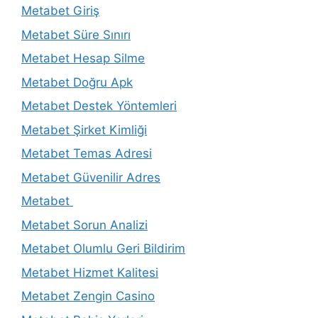
Metabet Giriş
Metabet Süre Sınırı
Metabet Hesap Silme
Metabet Doğru Apk
Metabet Destek Yöntemleri
Metabet Şirket Kimliği
Metabet Temas Adresi
Metabet Güvenilir Adres
Metabet
Metabet Sorun Analizi
Metabet Olumlu Geri Bildirim
Metabet Hizmet Kalitesi
Metabet Zengin Casino