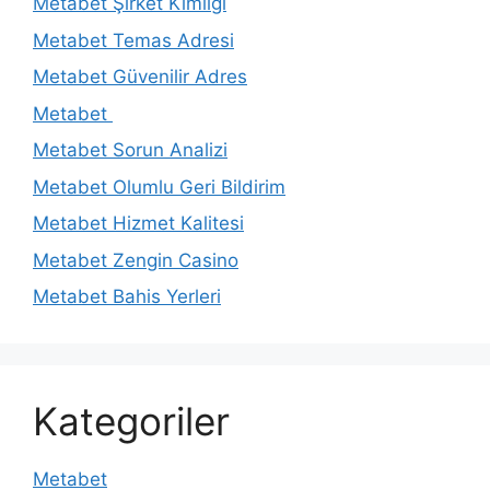
Metabet Şirket Kimliği
Metabet Temas Adresi
Metabet Güvenilir Adres
Metabet
Metabet Sorun Analizi
Metabet Olumlu Geri Bildirim
Metabet Hizmet Kalitesi
Metabet Zengin Casino
Metabet Bahis Yerleri
Kategoriler
Metabet