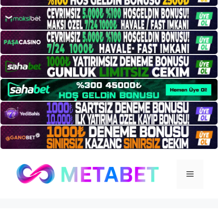
İçeriğe
atla
Menü