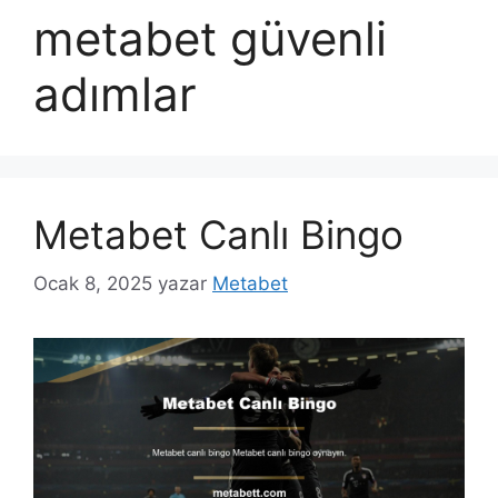
metabet güvenli
adımlar
Metabet Canlı Bingo
Ocak 8, 2025
yazar
Metabet