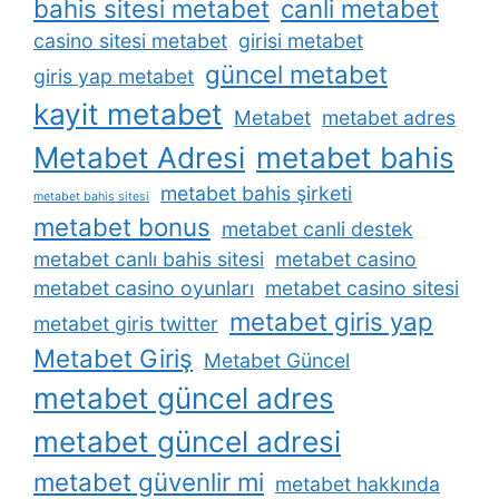
bahis sitesi metabet
canli metabet
casino sitesi metabet
girisi metabet
güncel metabet
giris yap metabet
kayit metabet
Metabet
metabet adres
Metabet Adresi
metabet bahis
metabet bahis şirketi
metabet bahis sitesi
metabet bonus
metabet canli destek
metabet canlı bahis sitesi
metabet casino
metabet casino oyunları
metabet casino sitesi
metabet giris yap
metabet giris twitter
Metabet Giriş
Metabet Güncel
metabet güncel adres
metabet güncel adresi
metabet güvenlir mi
metabet hakkında