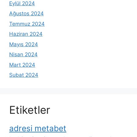
Eylül 2024
Ağustos 2024
Temmuz 2024
Haziran 2024
Mayıs 2024
Nisan 2024
Mart 2024
Şubat 2024
Etiketler
adresi metabet