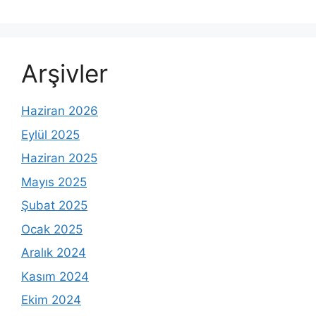
Arşivler
Haziran 2026
Eylül 2025
Haziran 2025
Mayıs 2025
Şubat 2025
Ocak 2025
Aralık 2024
Kasım 2024
Ekim 2024