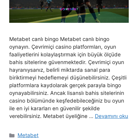
Metabet canlı bingo Metabet canlı bingo
oynayın. Çevrimiçi casino platformları, oyun
faaliyetlerini kolaylaştırmak için büyük ölçüde
bahis sitelerine güvenmektedir. Çevrimiçi oyun
hayranıysanız, belirli miktarda sanal para
biriktirmeyi hedeflemeyi düşünebilirsiniz. Çeşitli
platformlara kaydolarak gerçek parayla bingo
oynayabilirsiniz. Ancak lisanslı bahis sitelerinin
casino bölümünde keşfedebileceğiniz bu oyun
ile en iyi kararları en güvenilir şekilde
verebilirsiniz. Metabet üyeliğine …
Devamını oku
Kategoriler
Metabet