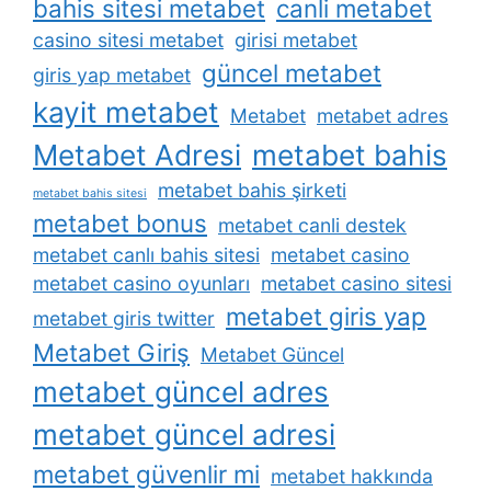
bahis sitesi metabet
canli metabet
casino sitesi metabet
girisi metabet
güncel metabet
giris yap metabet
kayit metabet
Metabet
metabet adres
Metabet Adresi
metabet bahis
metabet bahis şirketi
metabet bahis sitesi
metabet bonus
metabet canli destek
metabet canlı bahis sitesi
metabet casino
metabet casino oyunları
metabet casino sitesi
metabet giris yap
metabet giris twitter
Metabet Giriş
Metabet Güncel
metabet güncel adres
metabet güncel adresi
metabet güvenlir mi
metabet hakkında