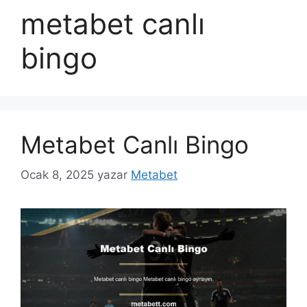
metabet canlı
bingo
Metabet Canlı Bingo
Ocak 8, 2025
yazar
Metabet