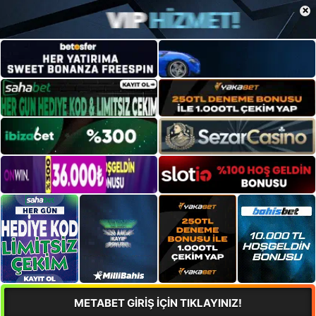
×
METABET GİRİŞ İÇİN TIKLAYINIZ!