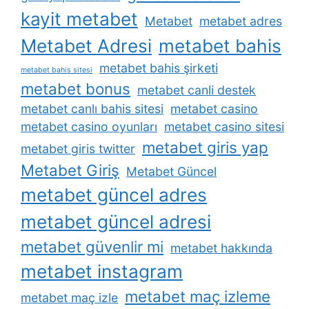
kayit metabet
Metabet
metabet adres
Metabet Adresi
metabet bahis
metabet bahis şirketi
metabet bahis sitesi
metabet bonus
metabet canli destek
metabet canlı bahis sitesi
metabet casino
metabet casino oyunları
metabet casino sitesi
metabet giris yap
metabet giris twitter
Metabet Giriş
Metabet Güncel
metabet güncel adres
metabet güncel adresi
metabet güvenlir mi
metabet hakkında
metabet instagram
metabet maç izleme
metabet maç izle