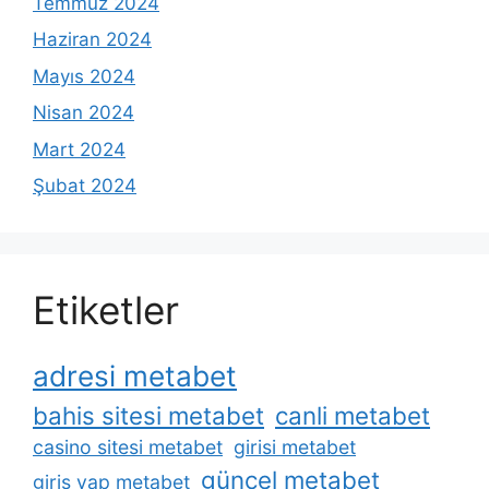
Temmuz 2024
Haziran 2024
Mayıs 2024
Nisan 2024
Mart 2024
Şubat 2024
Etiketler
adresi metabet
bahis sitesi metabet
canli metabet
casino sitesi metabet
girisi metabet
güncel metabet
giris yap metabet