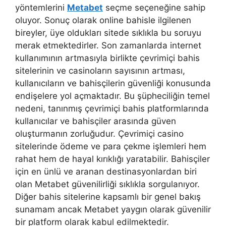
yöntemlerini
Metabet
seçme seçeneğine sahip
oluyor. Sonuç olarak online bahisle ilgilenen
bireyler, üye oldukları sitede sıklıkla bu soruyu
merak etmektedirler. Son zamanlarda internet
kullanımının artmasıyla birlikte çevrimiçi bahis
sitelerinin ve casinoların sayısının artması,
kullanıcıların ve bahisçilerin güvenliği konusunda
endişelere yol açmaktadır. Bu şüpheciliğin temel
nedeni, tanınmış çevrimiçi bahis platformlarında
kullanıcılar ve bahisçiler arasında güven
oluşturmanın zorluğudur. Çevrimiçi casino
sitelerinde ödeme ve para çekme işlemleri hem
rahat hem de hayal kırıklığı yaratabilir. Bahisçiler
için en ünlü ve aranan destinasyonlardan biri
olan Metabet güvenilirliği sıklıkla sorgulanıyor.
Diğer bahis sitelerine kapsamlı bir genel bakış
sunamam ancak Metabet yaygın olarak güvenilir
bir platform olarak kabul edilmektedir.