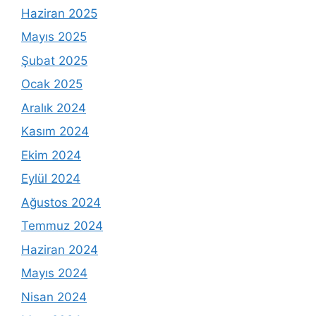
Haziran 2025
Mayıs 2025
Şubat 2025
Ocak 2025
Aralık 2024
Kasım 2024
Ekim 2024
Eylül 2024
Ağustos 2024
Temmuz 2024
Haziran 2024
Mayıs 2024
Nisan 2024