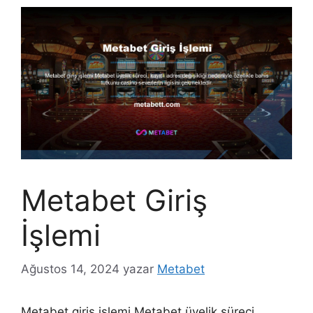
Metabet Giriş
İşlemi
Ağustos 14, 2024
yazar
Metabet
Metabet giriş işlemi Metabet üyelik süreci,