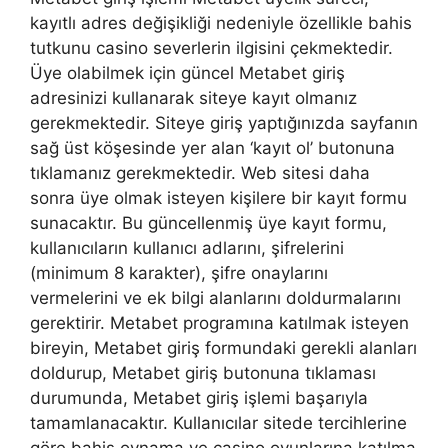
kayıtlı adres değişikliği nedeniyle özellikle bahis
tutkunu casino severlerin ilgisini çekmektedir.
Üye olabilmek için güncel Metabet giriş
adresinizi kullanarak siteye kayıt olmanız
gerekmektedir. Siteye giriş yaptığınızda sayfanın
sağ üst köşesinde yer alan ‘kayıt ol’ butonuna
tıklamanız gerekmektedir. Web sitesi daha
sonra üye olmak isteyen kişilere bir kayıt formu
sunacaktır. Bu güncellenmiş üye kayıt formu,
kullanıcıların kullanıcı adlarını, şifrelerini
(minimum 8 karakter), şifre onaylarını
vermelerini ve ek bilgi alanlarını doldurmalarını
gerektirir. Metabet programına katılmak isteyen
bireyin, Metabet giriş formundaki gerekli alanları
doldurup, Metabet giriş butonuna tıklaması
durumunda, Metabet giriş işlemi başarıyla
tamamlanacaktır. Kullanıcılar sitede tercihlerine