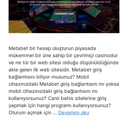
Metabet bir hesap oluşturun piyasada
mükemmel bir üne sahip bir çevrimiçi casinodur
ve ne tür bir web sitesi olduğu düşünüldüğünde
akla gelen ilk web sitesidir. Metabet giriş
bağlantısını biliyor musunuz? Mobil
cihazınızdaki Metabet giriş bağlantısını mı yoksa
mobil cihazınızdaki giriş bağlantısını mı
kullanıyorsunuz? Canlı bahis sitelerine giriş
yapmak için hangi programı kullanıyorsunuz?
Oturum açmak için …
Devamını oku