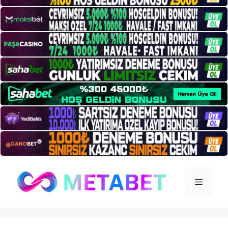
İçeriğe
atla
Menü