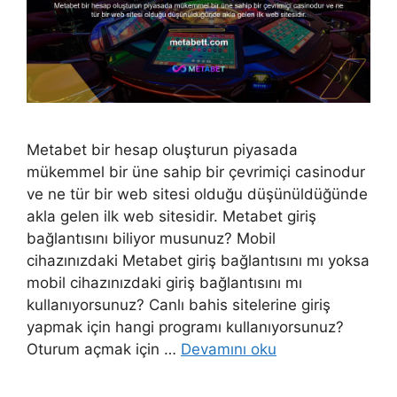
Metabet bir hesap oluşturun piyasada
mükemmel bir üne sahip bir çevrimiçi casinodur
ve ne tür bir web sitesi olduğu düşünüldüğünde
akla gelen ilk web sitesidir. Metabet giriş
bağlantısını biliyor musunuz? Mobil
cihazınızdaki Metabet giriş bağlantısını mı yoksa
mobil cihazınızdaki giriş bağlantısını mı
kullanıyorsunuz? Canlı bahis sitelerine giriş
yapmak için hangi programı kullanıyorsunuz?
Oturum açmak için …
Devamını oku