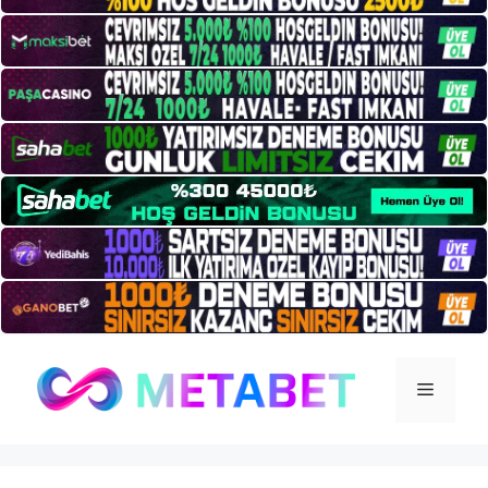
İçeriğe
atla
Menü