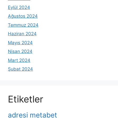
Eylül 2024
Ağustos 2024
Temmuz 2024
Haziran 2024
Mayıs 2024
Nisan 2024
Mart 2024
Şubat 2024
Etiketler
adresi metabet