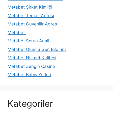
Metabet Şirket Kimliği
Metabet Temas Adresi
Metabet Güvenilir Adres
Metabet
Metabet Sorun Analizi
Metabet Olumlu Geri Bildirim
Metabet Hizmet Kalitesi
Metabet Zengin Casino
Metabet Bahis Yerleri
Kategoriler