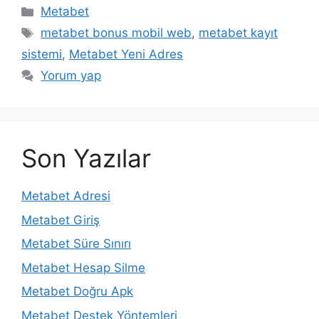
Kategoriler
Metabet
Etiketler
metabet bonus mobil web
,
metabet kayıt
sistemi
,
Metabet Yeni Adres
Yorum yap
Son Yazılar
Metabet Adresi
Metabet Giriş
Metabet Süre Sınırı
Metabet Hesap Silme
Metabet Doğru Apk
Metabet Destek Yöntemleri