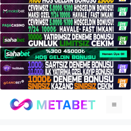
İçeriğe
atla
Menü