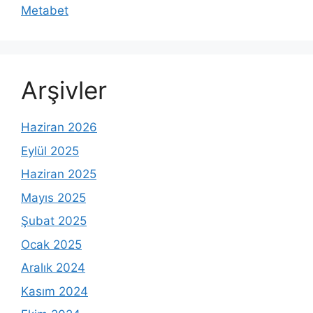
Metabet
Arşivler
Haziran 2026
Eylül 2025
Haziran 2025
Mayıs 2025
Şubat 2025
Ocak 2025
Aralık 2024
Kasım 2024