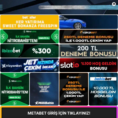
×
METABET GİRİŞ İÇİN TIKLAYINIZ!