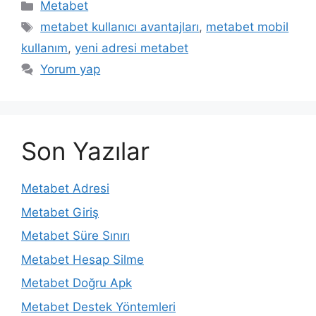
Kategoriler
Metabet
Etiketler
metabet kullanıcı avantajları
,
metabet mobil
kullanım
,
yeni adresi metabet
Yorum yap
Son Yazılar
Metabet Adresi
Metabet Giriş
Metabet Süre Sınırı
Metabet Hesap Silme
Metabet Doğru Apk
Metabet Destek Yöntemleri