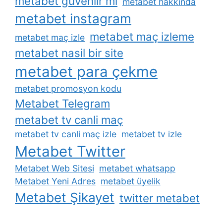
metabet güvenlir mi
metabet hakkında
metabet instagram
metabet maç izleme
metabet maç izle
metabet nasil bir site
metabet para çekme
metabet promosyon kodu
Metabet Telegram
metabet tv canli maç
metabet tv canli maç izle
metabet tv izle
Metabet Twitter
Metabet Web Sitesi
metabet whatsapp
Metabet Yeni Adres
metabet üyelik
Metabet Şikayet
twitter metabet