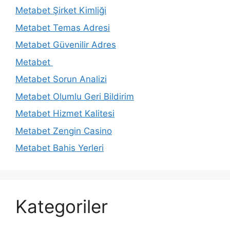
Metabet Şirket Kimliği
Metabet Temas Adresi
Metabet Güvenilir Adres
Metabet
Metabet Sorun Analizi
Metabet Olumlu Geri Bildirim
Metabet Hizmet Kalitesi
Metabet Zengin Casino
Metabet Bahis Yerleri
Kategoriler