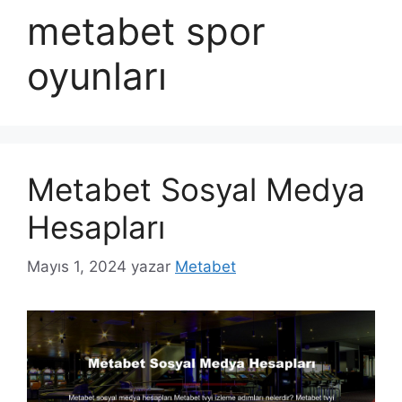
metabet spor
oyunları
Metabet Sosyal Medya
Hesapları
Mayıs 1, 2024
yazar
Metabet