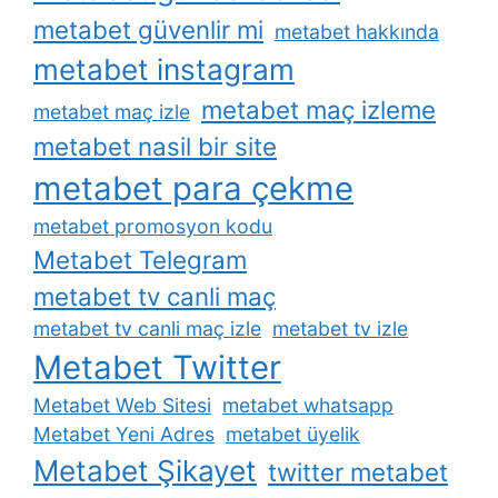
metabet güvenlir mi
metabet hakkında
metabet instagram
metabet maç izleme
metabet maç izle
metabet nasil bir site
metabet para çekme
metabet promosyon kodu
Metabet Telegram
metabet tv canli maç
metabet tv canli maç izle
metabet tv izle
Metabet Twitter
Metabet Web Sitesi
metabet whatsapp
Metabet Yeni Adres
metabet üyelik
Metabet Şikayet
twitter metabet