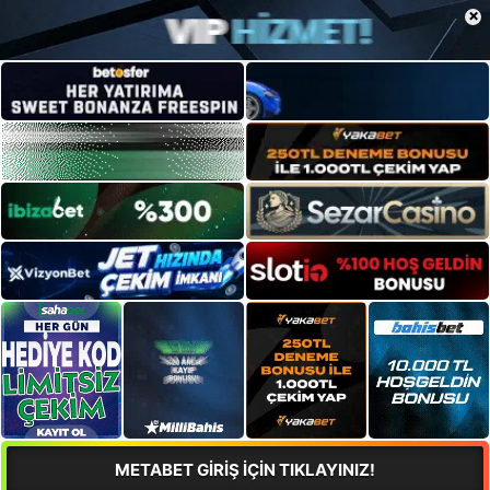
×
METABET GİRİŞ İÇİN TIKLAYINIZ!