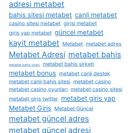
adresi metabet
bahis sitesi metabet
canli metabet
casino sitesi metabet
girisi metabet
güncel metabet
giris yap metabet
kayit metabet
Metabet
metabet adres
Metabet Adresi
metabet bahis
metabet bahis şirketi
metabet bahis sitesi
metabet bonus
metabet canli destek
metabet canlı bahis sitesi
metabet casino
metabet casino oyunları
metabet casino sitesi
metabet giris yap
metabet giris twitter
Metabet Giriş
Metabet Güncel
metabet güncel adres
metabet güncel adresi