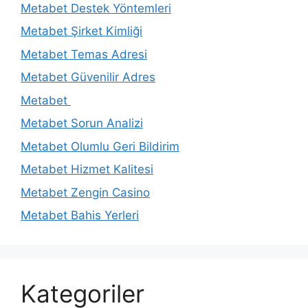
Metabet Destek Yöntemleri
Metabet Şirket Kimliği
Metabet Temas Adresi
Metabet Güvenilir Adres
Metabet
Metabet Sorun Analizi
Metabet Olumlu Geri Bildirim
Metabet Hizmet Kalitesi
Metabet Zengin Casino
Metabet Bahis Yerleri
Kategoriler