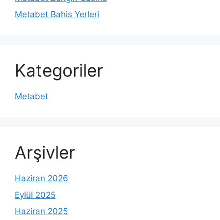
Metabet Bahis Yerleri
Kategoriler
Metabet
Arşivler
Haziran 2026
Eylül 2025
Haziran 2025