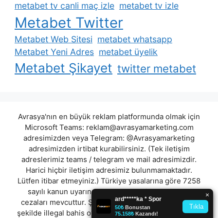
metabet tv canli maç izle
metabet tv izle
Metabet Twitter
Metabet Web Sitesi
metabet whatsapp
Metabet Yeni Adres
metabet üyelik
Metabet Şikayet
twitter metabet
Avrasya'nın en büyük reklam platformunda olmak için
Microsoft Teams:
reklam@avrasyamarketing.com
adresimizden veya Telegram: @Avrasyamarketing
adresimizden irtibat kurabilirsiniz. (Tek iletişim
adreslerimiz teams / telegram ve mail adresimizdir.
Harici hiçbir iletişim adresimiz bulunmamaktadır.
Lütfen itibar etmeyiniz.) Türkiye yasalarına göre 7258
sayılı kanun uyarınca yasa dışı bahis oynamanın
cezaları mevcuttur. Şu an bulunduğunuz site hiç bir
şekilde illegal bahis oyunları oynatmıyor ve oynamaya