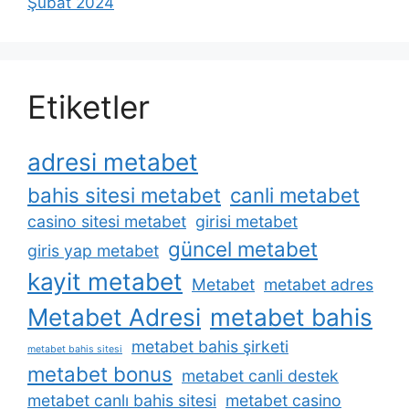
Şubat 2024
Etiketler
adresi metabet
bahis sitesi metabet
canli metabet
casino sitesi metabet
girisi metabet
güncel metabet
giris yap metabet
kayit metabet
Metabet
metabet adres
Metabet Adresi
metabet bahis
metabet bahis şirketi
metabet bahis sitesi
metabet bonus
metabet canli destek
metabet canlı bahis sitesi
metabet casino