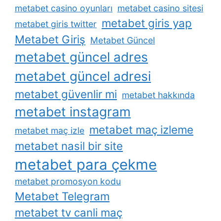
metabet casino oyunları
metabet casino sitesi
metabet giris yap
metabet giris twitter
Metabet Giriş
Metabet Güncel
metabet güncel adres
metabet güncel adresi
metabet güvenlir mi
metabet hakkında
metabet instagram
metabet maç izleme
metabet maç izle
metabet nasil bir site
metabet para çekme
metabet promosyon kodu
Metabet Telegram
metabet tv canli maç