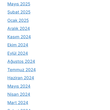
Mayıs 2025
Şubat 2025
Ocak 2025
Aralık 2024
Kasım 2024
Ekim 2024
Eylül 2024
Ağustos 2024
Temmuz 2024
Haziran 2024
Mayıs 2024
Nisan 2024
Mart 2024