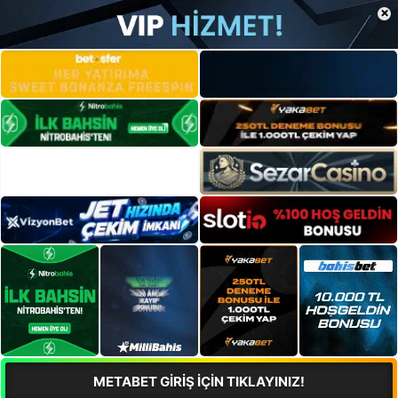
×
METABET GİRİŞ İÇİN TIKLAYINIZ!