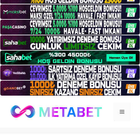
İçeriğe
atla
Menü