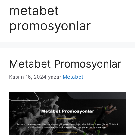
metabet
promosyonlar
Metabet Promosyonlar
Kasım 16, 2024
yazar
Metabet