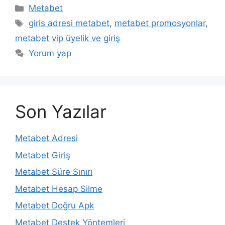
Kategoriler
Metabet
Etiketler
giris adresi metabet
,
metabet promosyonlar
,
metabet vip üyelik ve giriş
Yorum yap
Son Yazılar
Metabet Adresi
Metabet Giriş
Metabet Süre Sınırı
Metabet Hesap Silme
Metabet Doğru Apk
Metabet Destek Yöntemleri