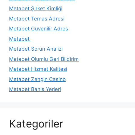
Metabet Şirket Kimliği
Metabet Temas Adresi
Metabet Güvenilir Adres
Metabet
Metabet Sorun Analizi
Metabet Olumlu Geri Bildirim
Metabet Hizmet Kalitesi
Metabet Zengin Casino
Metabet Bahis Yerleri
Kategoriler