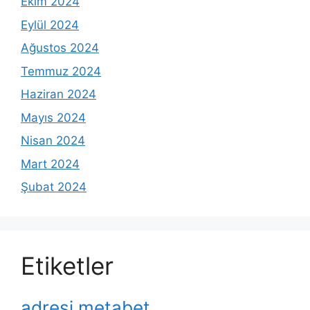
Ekim 2024
Eylül 2024
Ağustos 2024
Temmuz 2024
Haziran 2024
Mayıs 2024
Nisan 2024
Mart 2024
Şubat 2024
Etiketler
adresi metabet