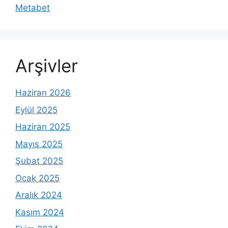
Metabet
Arşivler
Haziran 2026
Eylül 2025
Haziran 2025
Mayıs 2025
Şubat 2025
Ocak 2025
Aralık 2024
Kasım 2024