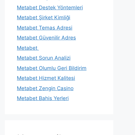
Metabet Destek Yöntemleri
Metabet Şirket Kimliği
Metabet Temas Adresi
Metabet Güvenilir Adres
Metabet
Metabet Sorun Analizi
Metabet Olumlu Geri Bildirim
Metabet Hizmet Kalitesi
Metabet Zengin Casino
Metabet Bahis Yerleri