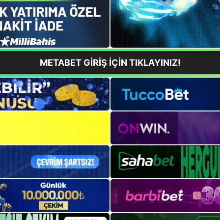
METABET GİRİŞ İÇİN TIKLAYINIZ!