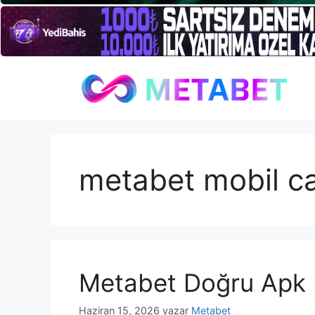
İçeriğe
atla
metabet mobil c
Metabet Doğru Apk
Haziran 15, 2026
yazar
Metabet