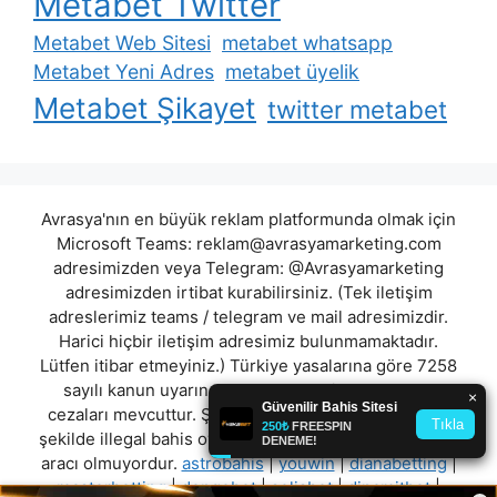
Metabet Twitter
Metabet Web Sitesi
metabet whatsapp
Metabet Yeni Adres
metabet üyelik
Metabet Şikayet
twitter metabet
Avrasya'nın en büyük reklam platformunda olmak için
Microsoft Teams:
reklam@avrasyamarketing.com
adresimizden veya Telegram: @Avrasyamarketing
adresimizden irtibat kurabilirsiniz. (Tek iletişim
adreslerimiz teams / telegram ve mail adresimizdir.
Harici hiçbir iletişim adresimiz bulunmamaktadır.
Lütfen itibar etmeyiniz.) Türkiye yasalarına göre 7258
sayılı kanun uyarınca yasa dışı bahis oynamanın
cezaları mevcuttur. Şu an bulunduğunuz site hiç bir
şekilde illegal bahis oyunları oynatmıyor ve oynamaya
aracı olmuyordur.
astrobahis
|
youwin
|
dianabetting
|
masterbetting
|
dengebet
|
solisbet
|
dinamitbet
|