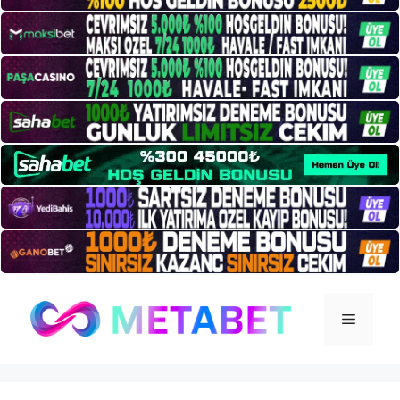
İçeriğe
atla
Menü