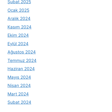
Şubat 2025
Ocak 2025
Aralık 2024
Kasım 2024
Ekim 2024
Eylül 2024
Ağustos 2024
Temmuz 2024
Haziran 2024
Mayıs 2024
Nisan 2024
Mart 2024
Şubat 2024