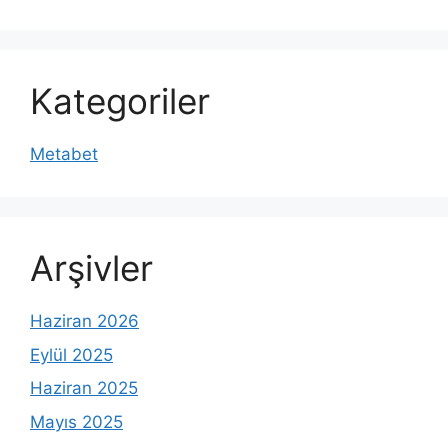
Kategoriler
Metabet
Arşivler
Haziran 2026
Eylül 2025
Haziran 2025
Mayıs 2025