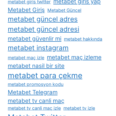
metabet giris yap
metabet giris twitter
Metabet Giriş
Metabet Güncel
metabet güncel adres
metabet güncel adresi
metabet güvenlir mi
metabet hakkında
metabet instagram
metabet maç izleme
metabet maç izle
metabet nasil bir site
metabet para çekme
metabet promosyon kodu
Metabet Telegram
metabet tv canli maç
metabet tv canli maç izle
metabet tv izle