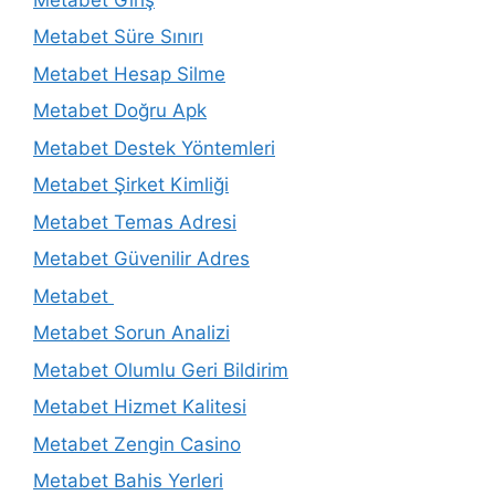
Metabet Süre Sınırı
Metabet Hesap Silme
Metabet Doğru Apk
Metabet Destek Yöntemleri
Metabet Şirket Kimliği
Metabet Temas Adresi
Metabet Güvenilir Adres
Metabet
Metabet Sorun Analizi
Metabet Olumlu Geri Bildirim
Metabet Hizmet Kalitesi
Metabet Zengin Casino
Metabet Bahis Yerleri