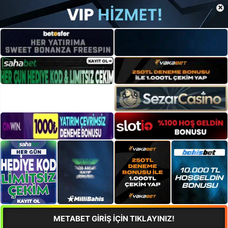
×
METABET GİRİŞ İÇİN TIKLAYINIZ!