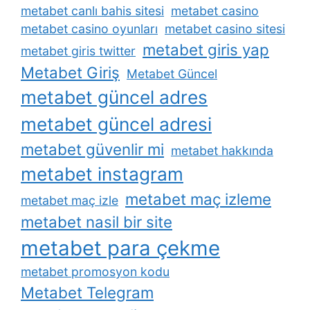
metabet canlı bahis sitesi
metabet casino
metabet casino oyunları
metabet casino sitesi
metabet giris yap
metabet giris twitter
Metabet Giriş
Metabet Güncel
metabet güncel adres
metabet güncel adresi
metabet güvenlir mi
metabet hakkında
metabet instagram
metabet maç izleme
metabet maç izle
metabet nasil bir site
metabet para çekme
metabet promosyon kodu
Metabet Telegram