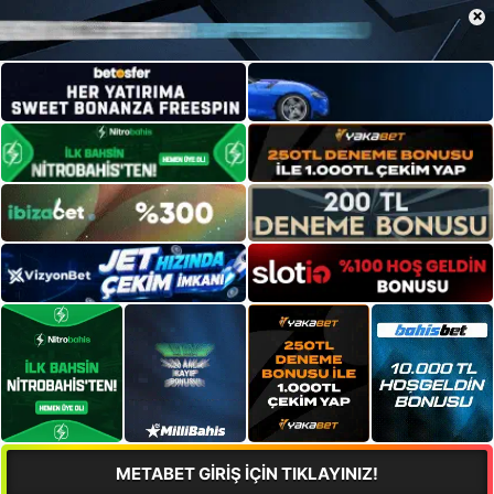
×
METABET GİRİŞ İÇİN TIKLAYINIZ!