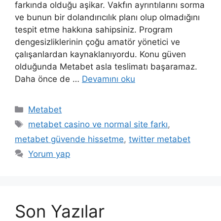
farkında olduğu aşikar. Vakfın ayrıntılarını sorma
ve bunun bir dolandırıcılık planı olup olmadığını
tespit etme hakkına sahipsiniz. Program
dengesizliklerinin çoğu amatör yönetici ve
çalışanlardan kaynaklanıyordu. Konu güven
olduğunda Metabet asla teslimatı başaramaz.
Daha önce de …
Devamını oku
Kategoriler
Metabet
Etiketler
metabet casino ve normal site farkı
,
metabet güvende hissetme
,
twitter metabet
Yorum yap
Son Yazılar