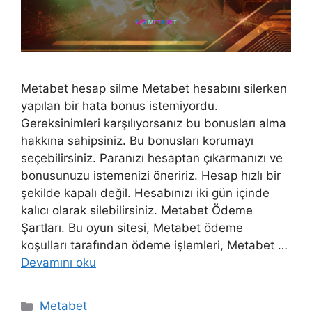
Metabet hesap silme Metabet hesabını silerken
yapılan bir hata bonus istemiyordu.
Gereksinimleri karşılıyorsanız bu bonusları alma
hakkına sahipsiniz. Bu bonusları korumayı
seçebilirsiniz. Paranızı hesaptan çıkarmanızı ve
bonusunuzu istemenizi öneririz. Hesap hızlı bir
şekilde kapalı değil. Hesabınızı iki gün içinde
kalıcı olarak silebilirsiniz. Metabet Ödeme
Şartları. Bu oyun sitesi, Metabet ödeme
koşulları tarafından ödeme işlemleri, Metabet …
Devamını oku
Kategoriler
Metabet