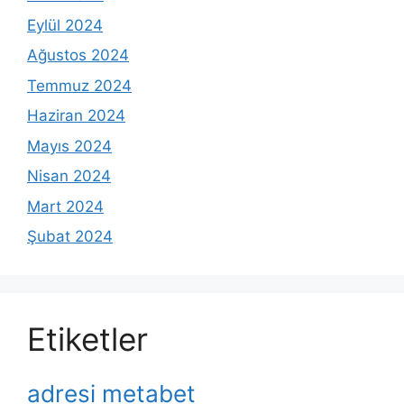
Eylül 2024
Ağustos 2024
Temmuz 2024
Haziran 2024
Mayıs 2024
Nisan 2024
Mart 2024
Şubat 2024
Etiketler
adresi metabet