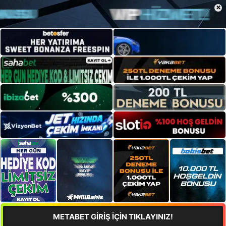
×
METABET GİRİŞ İÇİN TIKLAYINIZ!