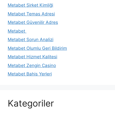
Metabet Şirket Kimliği
Metabet Temas Adresi
Metabet Güvenilir Adres
Metabet
Metabet Sorun Analizi
Metabet Olumlu Geri Bildirim
Metabet Hizmet Kalitesi
Metabet Zengin Casino
Metabet Bahis Yerleri
Kategoriler