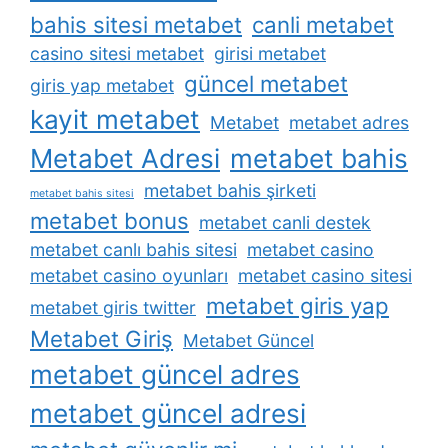
bahis sitesi metabet
canli metabet
casino sitesi metabet
girisi metabet
güncel metabet
giris yap metabet
kayit metabet
Metabet
metabet adres
Metabet Adresi
metabet bahis
metabet bahis şirketi
metabet bahis sitesi
metabet bonus
metabet canli destek
metabet canlı bahis sitesi
metabet casino
metabet casino oyunları
metabet casino sitesi
metabet giris yap
metabet giris twitter
Metabet Giriş
Metabet Güncel
metabet güncel adres
metabet güncel adresi