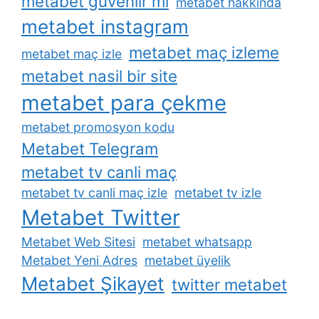
metabet güvenlir mi
metabet hakkında
metabet instagram
metabet maç izleme
metabet maç izle
metabet nasil bir site
metabet para çekme
metabet promosyon kodu
Metabet Telegram
metabet tv canli maç
metabet tv canli maç izle
metabet tv izle
Metabet Twitter
Metabet Web Sitesi
metabet whatsapp
Metabet Yeni Adres
metabet üyelik
Metabet Şikayet
twitter metabet