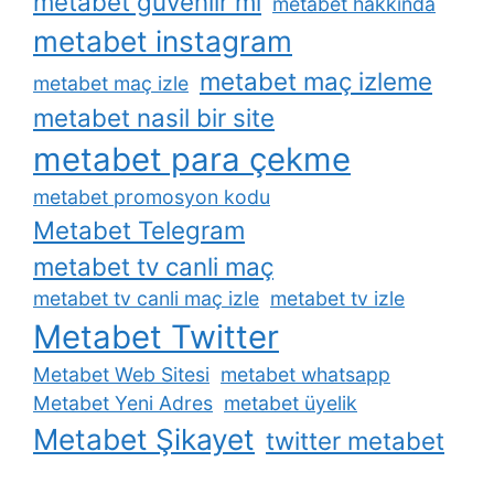
metabet güvenlir mi
metabet hakkında
metabet instagram
metabet maç izleme
metabet maç izle
metabet nasil bir site
metabet para çekme
metabet promosyon kodu
Metabet Telegram
metabet tv canli maç
metabet tv canli maç izle
metabet tv izle
Metabet Twitter
Metabet Web Sitesi
metabet whatsapp
Metabet Yeni Adres
metabet üyelik
Metabet Şikayet
twitter metabet