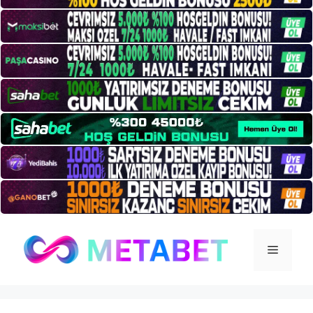
İçeriğe
atla
Menü