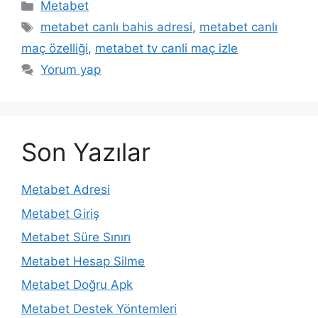
Kategoriler
Metabet
Etiketler
metabet canlı bahis adresi
,
metabet canlı
maç özelliği
,
metabet tv canli maç izle
Yorum yap
Son Yazılar
Metabet Adresi
Metabet Giriş
Metabet Süre Sınırı
Metabet Hesap Silme
Metabet Doğru Apk
Metabet Destek Yöntemleri