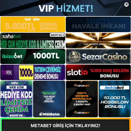
×
METABET GİRİŞ İÇİN TIKLAYINIZ!