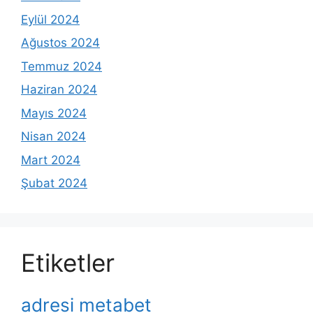
Eylül 2024
Ağustos 2024
Temmuz 2024
Haziran 2024
Mayıs 2024
Nisan 2024
Mart 2024
Şubat 2024
Etiketler
adresi metabet