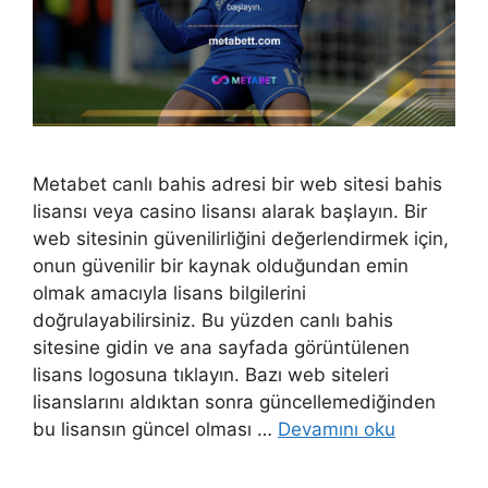
Metabet canlı bahis adresi bir web sitesi bahis
lisansı veya casino lisansı alarak başlayın. Bir
web sitesinin güvenilirliğini değerlendirmek için,
onun güvenilir bir kaynak olduğundan emin
olmak amacıyla lisans bilgilerini
doğrulayabilirsiniz. Bu yüzden canlı bahis
sitesine gidin ve ana sayfada görüntülenen
lisans logosuna tıklayın. Bazı web siteleri
lisanslarını aldıktan sonra güncellemediğinden
bu lisansın güncel olması …
Devamını oku