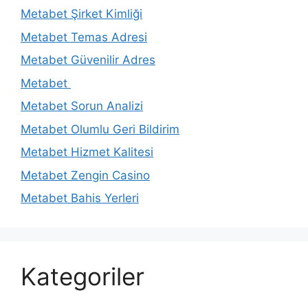
Metabet Şirket Kimliği
Metabet Temas Adresi
Metabet Güvenilir Adres
Metabet
Metabet Sorun Analizi
Metabet Olumlu Geri Bildirim
Metabet Hizmet Kalitesi
Metabet Zengin Casino
Metabet Bahis Yerleri
Kategoriler