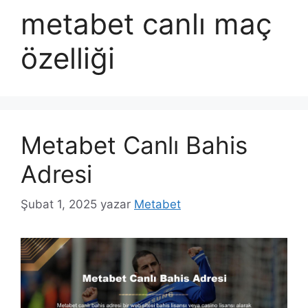
metabet canlı maç
özelliği
Metabet Canlı Bahis
Adresi
Şubat 1, 2025
yazar
Metabet