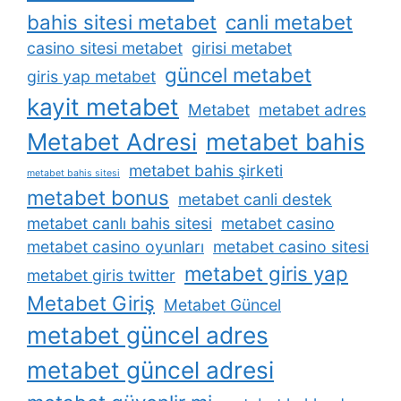
bahis sitesi metabet
canli metabet
casino sitesi metabet
girisi metabet
güncel metabet
giris yap metabet
kayit metabet
Metabet
metabet adres
Metabet Adresi
metabet bahis
metabet bahis şirketi
metabet bahis sitesi
metabet bonus
metabet canli destek
metabet canlı bahis sitesi
metabet casino
metabet casino oyunları
metabet casino sitesi
metabet giris yap
metabet giris twitter
Metabet Giriş
Metabet Güncel
metabet güncel adres
metabet güncel adresi