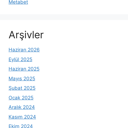
Metabet
Arşivler
Haziran 2026
Eylül 2025
Haziran 2025
Mayıs 2025
Şubat 2025
Ocak 2025
Aralık 2024
Kasım 2024
Ekim 2024