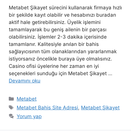
Metabet Şikayet sürecini kullanarak firmaya hızlı
bir şekilde kayıt olabilir ve hesabınızı buradan
aktif hale getirebilirsiniz. Üyelik işlemini
tamamlayarak bu geniş ailenin bir parçası
olabilirsiniz. İşlemler 2-3 dakika içerisinde
tamamlanır. Kalitesiyle anılan bir bahis
sağlayıcısının tüm olanaklarından yararlanmak
istiyorsanız öncelikle buraya üye olmalısınız.
Casino ofisi üyelerine her zaman en iyi
seçenekleri sunduğu için Metabet Şikayet …
Devamını oku
Kategoriler
Metabet
Etiketler
Metabet Bahis Site Adresi
,
Metabet Şikayet
Yorum yap