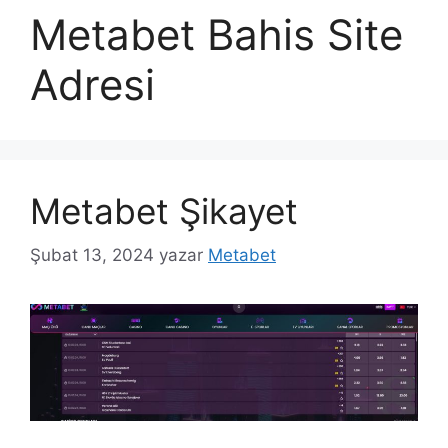
Metabet Bahis Site
Adresi
Metabet Şikayet
Şubat 13, 2024
yazar
Metabet