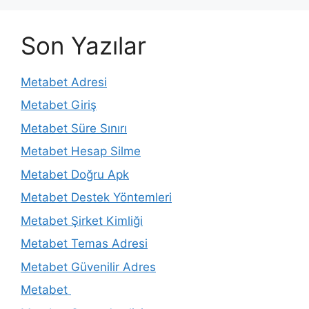
Son Yazılar
Metabet Adresi
Metabet Giriş
Metabet Süre Sınırı
Metabet Hesap Silme
Metabet Doğru Apk
Metabet Destek Yöntemleri
Metabet Şirket Kimliği
Metabet Temas Adresi
Metabet Güvenilir Adres
Metabet