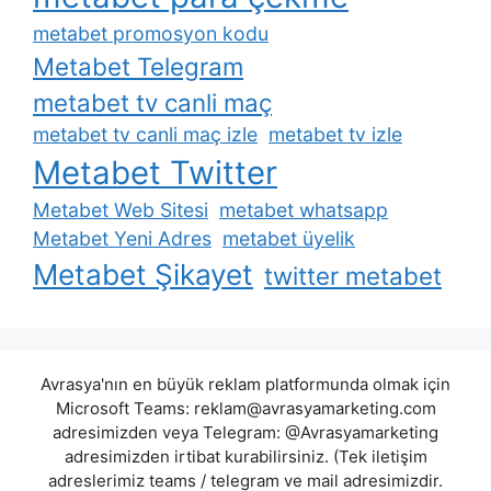
metabet promosyon kodu
Metabet Telegram
metabet tv canli maç
metabet tv canli maç izle
metabet tv izle
Metabet Twitter
Metabet Web Sitesi
metabet whatsapp
Metabet Yeni Adres
metabet üyelik
Metabet Şikayet
twitter metabet
Avrasya'nın en büyük reklam platformunda olmak için
Microsoft Teams:
reklam@avrasyamarketing.com
adresimizden veya Telegram: @Avrasyamarketing
adresimizden irtibat kurabilirsiniz. (Tek iletişim
adreslerimiz teams / telegram ve mail adresimizdir.