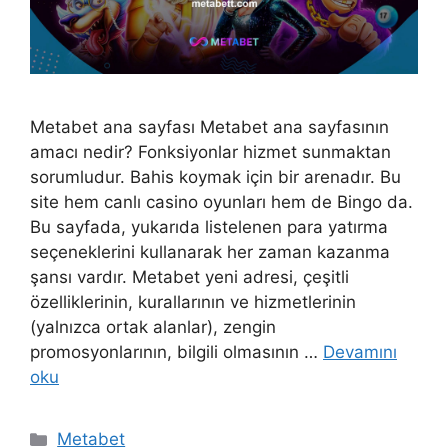
Metabet ana sayfası Metabet ana sayfasının
amacı nedir? Fonksiyonlar hizmet sunmaktan
sorumludur. Bahis koymak için bir arenadır. Bu
site hem canlı casino oyunları hem de Bingo da.
Bu sayfada, yukarıda listelenen para yatırma
seçeneklerini kullanarak her zaman kazanma
şansı vardır. Metabet yeni adresi, çeşitli
özelliklerinin, kurallarının ve hizmetlerinin
(yalnızca ortak alanlar), zengin
promosyonlarının, bilgili olmasının …
Devamını
oku
Kategoriler
Metabet