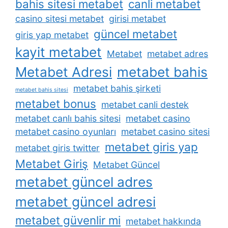
bahis sitesi metabet
canli metabet
casino sitesi metabet
girisi metabet
güncel metabet
giris yap metabet
kayit metabet
Metabet
metabet adres
Metabet Adresi
metabet bahis
metabet bahis şirketi
metabet bahis sitesi
metabet bonus
metabet canli destek
metabet canlı bahis sitesi
metabet casino
metabet casino oyunları
metabet casino sitesi
metabet giris yap
metabet giris twitter
Metabet Giriş
Metabet Güncel
metabet güncel adres
metabet güncel adresi
metabet güvenlir mi
metabet hakkında