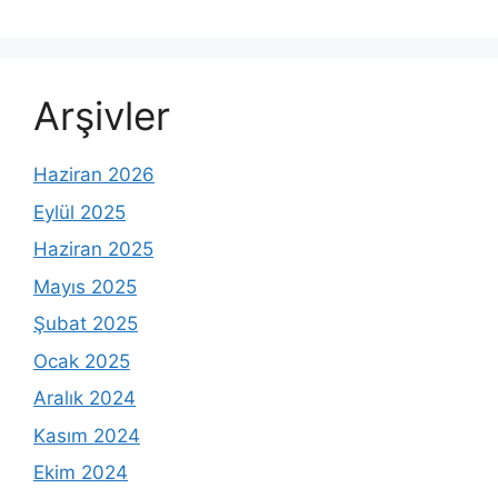
Arşivler
Haziran 2026
Eylül 2025
Haziran 2025
Mayıs 2025
Şubat 2025
Ocak 2025
Aralık 2024
Kasım 2024
Ekim 2024