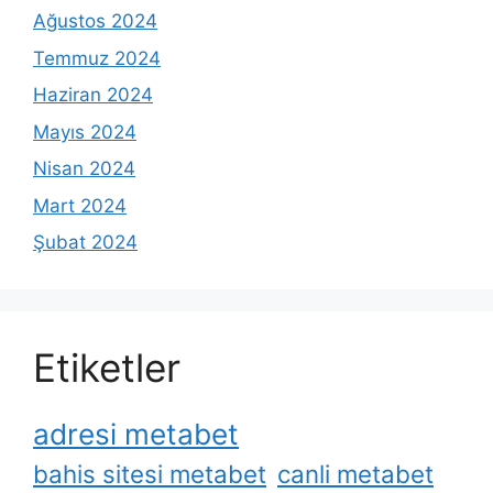
Ağustos 2024
Temmuz 2024
Haziran 2024
Mayıs 2024
Nisan 2024
Mart 2024
Şubat 2024
Etiketler
adresi metabet
bahis sitesi metabet
canli metabet