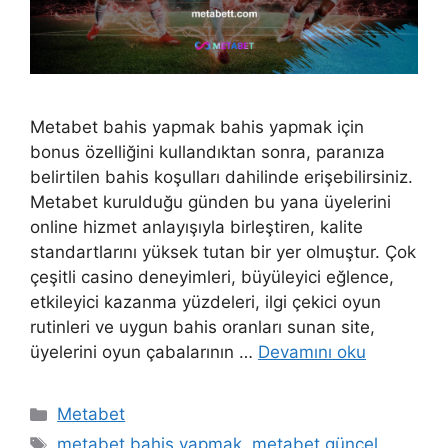
Metabet bahis yapmak bahis yapmak için
bonus özelliğini kullandıktan sonra, paranıza
belirtilen bahis koşulları dahilinde erişebilirsiniz.
Metabet kurulduğu günden bu yana üyelerini
online hizmet anlayışıyla birleştiren, kalite
standartlarını yüksek tutan bir yer olmuştur. Çok
çeşitli casino deneyimleri, büyüleyici eğlence,
etkileyici kazanma yüzdeleri, ilgi çekici oyun
rutinleri ve uygun bahis oranları sunan site,
üyelerini oyun çabalarının …
Devamını oku
Kategoriler
Metabet
Etiketler
metabet bahis yapmak
,
metabet güncel