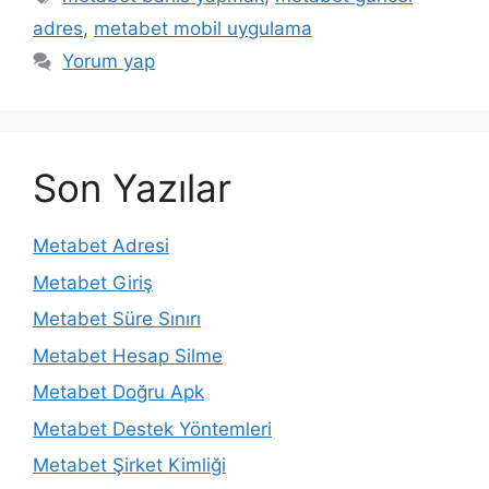
adres
,
metabet mobil uygulama
Yorum yap
Son Yazılar
Metabet Adresi
Metabet Giriş
Metabet Süre Sınırı
Metabet Hesap Silme
Metabet Doğru Apk
Metabet Destek Yöntemleri
Metabet Şirket Kimliği