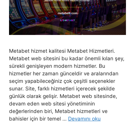
Metabet hizmet kalitesi Metabet Hizmetleri.
Metabet web sitesini bu kadar önemli kılan şey,
sürekli genişleyen modern hizmetler. Bu
hizmetler her zaman günceldir ve aralarından
seçim yapabileceğiniz çok çeşitli seçenekler
sunar. Site, farklı hizmetleri içerecek şekilde
günlük olarak gelişir. Metabet web sitesinde,
devam eden web sitesi yönetiminin
değerlerinden biri, Metabet hizmetleri ve
bahisler için bir temel …
Devamını oku