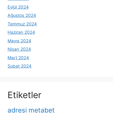
Eylül 2024
Ağustos 2024
Temmuz 2024
Haziran 2024
Mayıs 2024
Nisan 2024
Mart 2024
Şubat 2024
Etiketler
adresi metabet