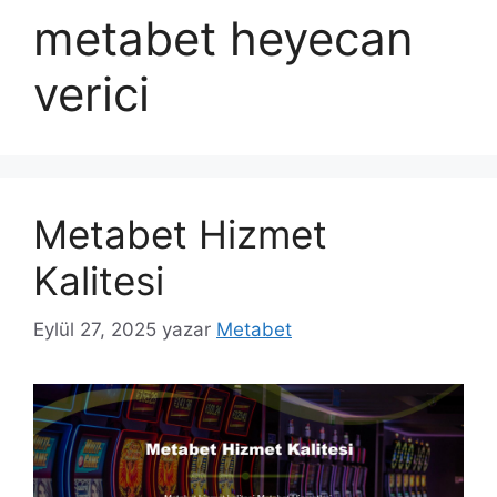
metabet heyecan
verici
Metabet Hizmet
Kalitesi
Eylül 27, 2025
yazar
Metabet