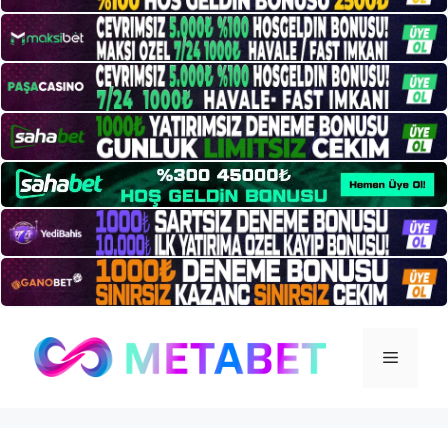
İçeriğe
atla
Menü