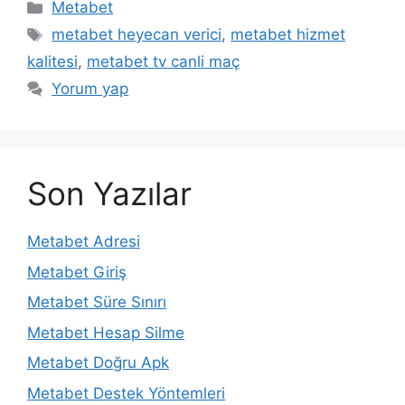
Kategoriler
Metabet
Etiketler
metabet heyecan verici
,
metabet hizmet
kalitesi
,
metabet tv canli maç
Yorum yap
Son Yazılar
Metabet Adresi
Metabet Giriş
Metabet Süre Sınırı
Metabet Hesap Silme
Metabet Doğru Apk
Metabet Destek Yöntemleri